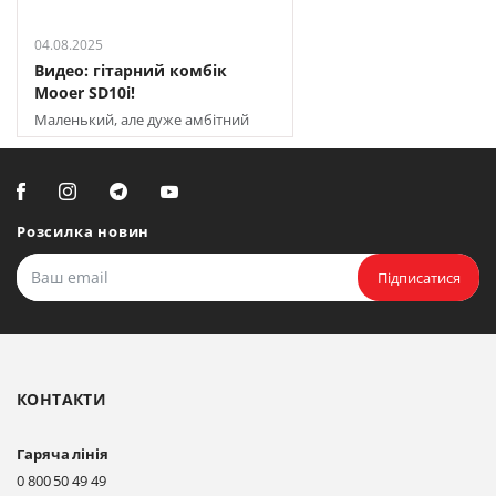
04.08.2025
Видео: гітарний комбік
Mooer SD10i!
Маленький, але дуже амбітний
апарат зі вбудованим
акумулятором та Bluetooth
Розсилка новин
Підписатися
КОНТАКТИ
Гаряча лінія
0 800 50 49 49