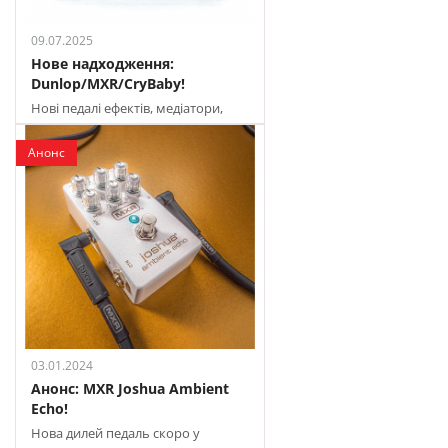
09.07.2025
Нове надходження:
Dunlop/MXR/CryBaby!
Нові педалі ефектів, медіатори,
ремені та засоби по догляду
Анонс
03.01.2024
Анонс: MXR Joshua Ambient
Echo!
Нова дилей педаль скоро у