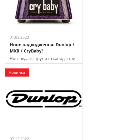
01.03.2023
Нове надходження: Dunlop /
MXR / CryBaby!
Нові педалі, струни та каподастри
у продажу в JAM!
Новинка
07.12.2022