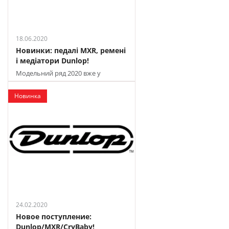
18.06.2020
Новинки: педалі MXR, ремені
і медіатори Dunlop!
Модельний ряд 2020 вже у
продажу в JAM
Новинка
24.02.2020
Новое поступление:
Dunlop/MXR/CryBaby!