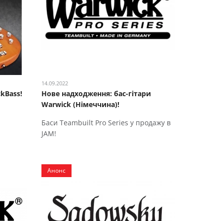
14.09.2022
ckBass!
Нове надходження: бас-гітари
Warwick (Німеччина)!
Баси Teambuilt Pro Series у продажу в
JAM!
Анонс