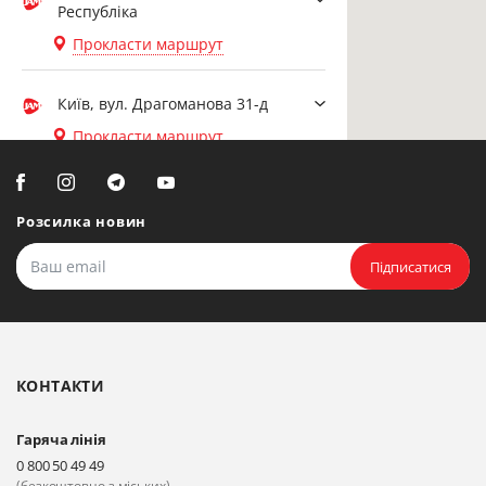
Республіка
Прокласти маршрут
Київ, вул. Драгоманова 31-д
Прокласти маршрут
Біла Церква, вул. Ярослава
Мудрого, 20, офіс 108
Розсилка новин
Прокласти маршрут
Підписатися
Біла Церква, бульвар
Олександрійський, 82 (вул.
Чорновола)
КОНТАКТИ
Прокласти маршрут
Гаряча лінія
Київ, вул. Драгоманова 31-д
0 800 50 49 49
Прокласти маршрут
(безкоштовно з міських)