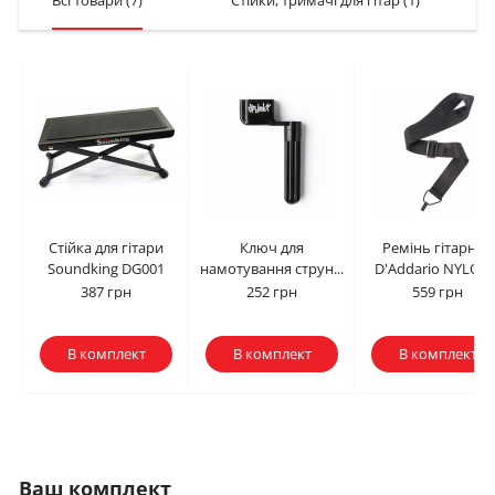
Всі товари
(7)
Стійки, тримачі для гітар
(1)
Стійка для гітари
Ключ для
Ремінь гітарний
Soundking DG001
намотування струн...
D'Addario NYLON..
387 грн
252 грн
559 грн
В комплект
В комплект
В комплект
Ваш комплект