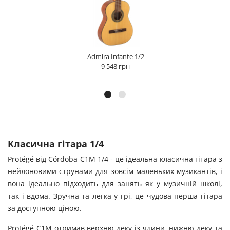
Admira Infante 1/2
9 548 грн
Класична гітара 1/4
Protégé від Córdoba C1M 1/4 - це ідеальна класична гітара з
нейлоновими струнами для зовсім маленьких музикантів, і
вона ідеально підходить для занять як у музичній школі,
так і вдома. Зручна та легка у грі, це чудова перша гітара
за доступною ціною.
Protégé C1M отримав верхню деку із ялини, нижню деку та