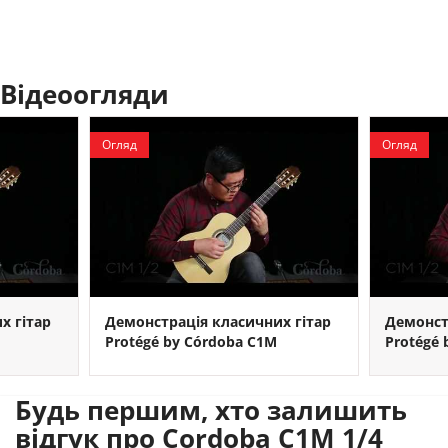
Відеоогляди
Огляд
Огляд
х гітар
Демонстрація класичних гітар
Демонст
Protégé by Córdoba C1M
Protégé 
Будь першим, хто залишить
відгук про Cordoba C1M 1/4