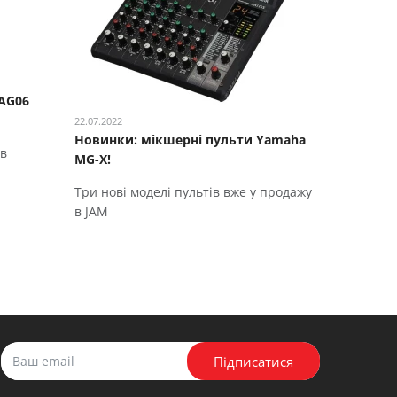
AG06
22.07.2022
Новинки: мікшерні пульти Yamaha
йв
MG-X!
Три нові моделі пультів вже у продажу
в JAM
Підписатися