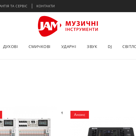
АНТІЯ ТА СЕРВІС
КОНТАКТИ
ДУХОВІ
СМИЧКОВІ
УДАРНІ
ЗВУК
DJ
СВІТЛ
ї
Конкурси
Новинки
Фото/відео
Софт
Анонс