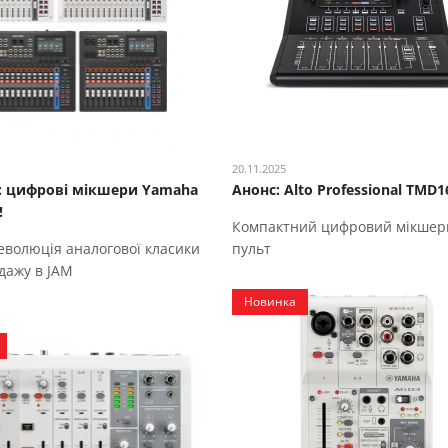
20.11.2025
: цифрові мікшери Yamaha
Анонс: Alto Professional TMD1
!
Компактний цифровий мікшер
еволюція аналогової класики
пульт
дажу в JAM
Новинка