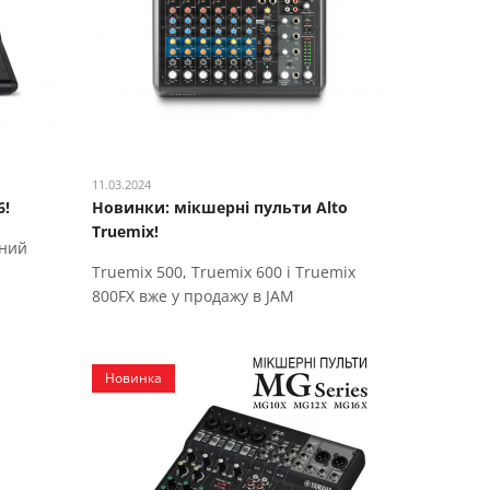
11.03.2024
6!
Новинки: мікшерні пульти Alto
Truemix!
ний
Truemix 500, Truemix 600 і Truemix
800FX вже у продажу в JAM
Новинка