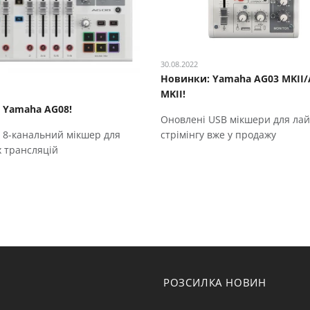
30.08.2022
Новинки: Yamaha AG03 MKII/
MKII!
 Yamaha AG08!
Оновлені USB мікшери для ла
 8-канальний мікшер для
стрімінгу вже у продажу
х трансляцій
РОЗСИЛКА НОВИН