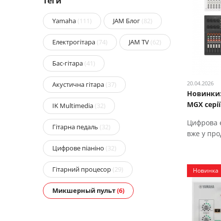
Теги
Yamaha
(111)
JAM Блог
(82)
Електрогітара
(74)
JAM TV
(62)
Бас-гітара
(41)
20.04.2026
Акустична гітара
(37)
Новинки
MGX серії
IK Multimedia
(32)
Цифрова 
Гітарна педаль
(32)
вже у про
Цифрове піаніно
(32)
Гітарний процесор
(29)
Новинка
Микшерный пульт
(6)