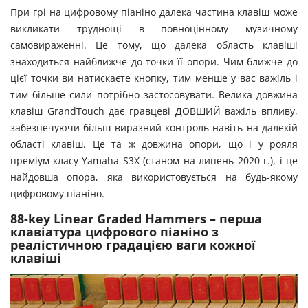
При грі на цифровому піаніно далека частина клавіш може
викликати труднощі в повноцінному музичному
самовираженні. Це тому, що далека область клавіші
знаходиться найближче до точки її опори. Чим ближче до
цієї точки ви натискаєте кнопку, тим менше у вас важіль і
тим більше сили потрібно застосовувати. Велика довжина
клавіш GrandTouch дає гравцеві ДОВШИЙ важіль впливу,
забезпечуючи більш виразний контроль навіть на далекій
області клавіш. Це та ж довжина опори, що і у рояля
преміум-класу Yamaha S3X (станом на липень 2020 г.), і це
найдовша опора, яка використовується на будь-якому
цифровому піаніно.
88-key Linear Graded Hammers – перша
клавіатура цифрового піаніно з
реалістичною градацією ваги кожної
клавіші