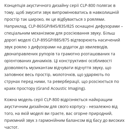
Концепція акустичного дизайну серії CLP-800 полягає в
тому, щоб змусити звук випромінюватись в навколишній
простір так широко, як це відбувається з роялями.
Наприклад, CLP-865GP/845/835/825 оснащені дифузорами –
спеціальним механізмом для розсіювання звуку. Більш
дорогі моделі CLP-895GP/885/875 відтворюють насичений
звук роялю з дифузорами на додаток до хвилеводів,
двонаправлених рупорів та грамотно розташованих та
орієнтованих динаміків. Ці конструктивні особливості
дозволяють музикантам відчувати відчуття звуку, що
заповнює весь простір, молоточків, що ударяють по
струнах перед ними, та реверберації, що розсіюється по
краях простору (Grand Acoustic Imaging).
Кожна модель серії CLP-800 відрізняється найкращим
акустичним дизайном для свого корпусу - незалежно від
того, на якій моделі ви граєте, вас огорне природний,
приємний звук з гармонійним балансом від басу до високих
частот.