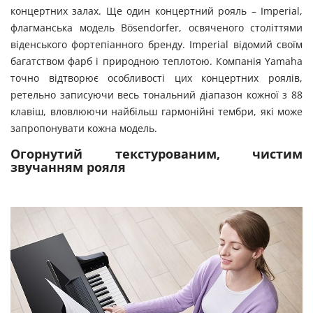
концертних залах. Ще один концертний рояль – Imperial,
флагманська модель Bösendorfer, освяченого століттями
віденського фортепіанного бренду. Imperial відомий своїм
багатством фарб і природною теплотою. Компанія Yamaha
точно відтворює особливості цих концертних роялів,
ретельно записуючи весь тональний діапазон кожної з 88
клавіш, вловлюючи найбільш гармонійні тембри, які може
запропонувати кожна модель.
Огорнутий текстурованим, чистим
звучанням рояля