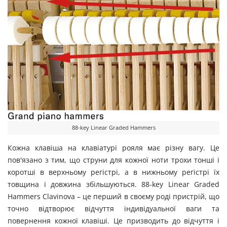
88-key Linear Graded Hammers
Кожна клавіша на клавіатурі рояля має різну вагу. Це
пов'язано з тим, що струни для кожної ноти трохи тонші і
коротші в верхньому регістрі, а в нижньому регістрі їх
товщина і довжина збільшуються. 88-key Linear Graded
Hammers Clavinova – це перший в своєму роді пристрій, що
точно відтворює відчуття індивідуальної ваги та
повернення кожної клавіші. Це призводить до відчуття і