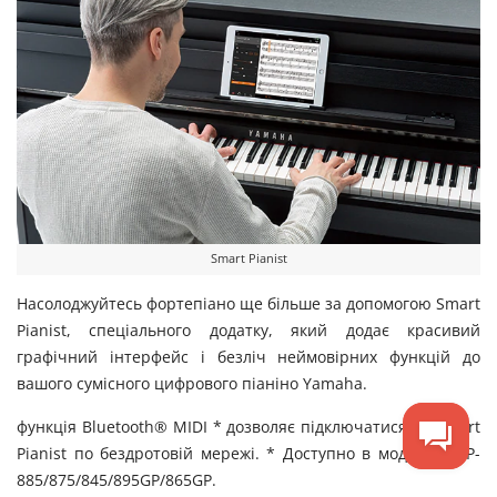
Smart Pianist
Насолоджуйтесь фортепіано ще більше за допомогою Smart
Pianist, спеціального додатку, який додає красивий
графічний інтерфейс і безліч неймовірних функцій до
вашого сумісного цифрового піаніно Yamaha.
функція Bluetooth® MIDI * дозволяє підключатися до Smart
Pianist по бездротовій мережі. * Доступно в моделях CLP-
885/875/845/895GP/865GP.