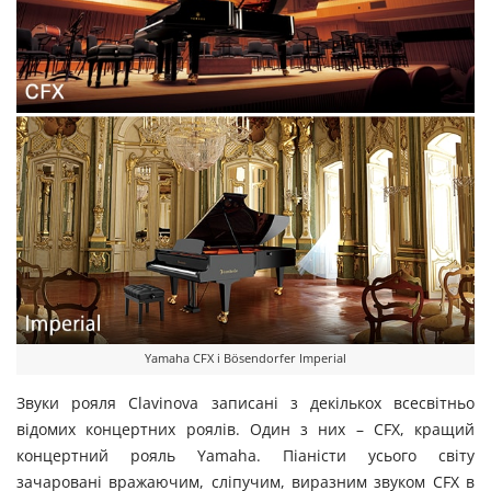
Yamaha CFX і Bösendorfer Imperial
Звуки рояля Clavinova записані з декількох всесвітньо
відомих концертних роялів. Один з них – CFX, кращий
концертний рояль Yamaha. Піаністи усього світу
зачаровані вражаючим, сліпучим, виразним звуком CFX в