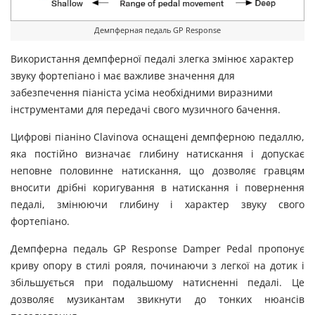
Демпферная педаль GP Response
Використання демпферної педалі злегка змінює характер
звуку фортепіано і має важливе значення для
забезпечення піаніста усіма необхідними виразними
інструментами для передачі свого музичного бачення.
Цифрові піаніно Clavinova оснащені демпферною педаллю,
яка постійно визначає глибину натискання і допускає
неповне половинне натискання, що дозволяє гравцям
вносити дрібні коригування в натискання і повернення
педалі, змінюючи глибину і характер звуку свого
фортепіано.
Демпферна педаль GP Response Damper Pedal пропонує
криву опору в стилі рояля, починаючи з легкої на дотик і
збільшується при подальшому натисненні педалі. Це
дозволяє музикантам звикнути до тонких нюансів