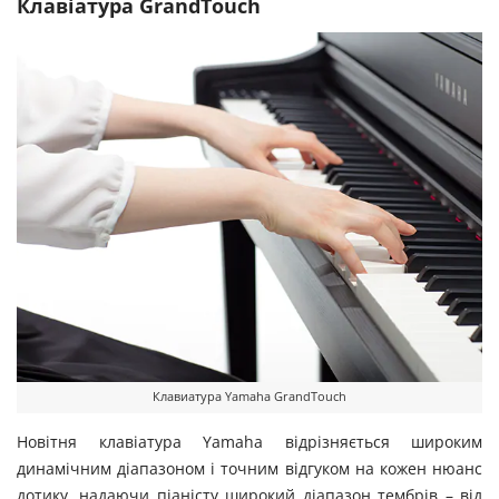
Клавіатура GrandTouch
Клавиатура Yamaha GrandTouch
Новітня клавіатура Yamaha відрізняється широким
динамічним діапазоном і точним відгуком на кожен нюанс
дотику, надаючи піаністу широкий діапазон тембрів – від