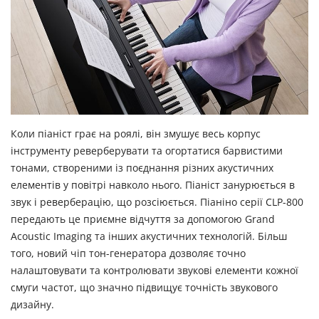
Коли піаніст грає на роялі, він змушує весь корпус
інструменту реверберувати та огортатися барвистими
тонами, створеними із поєднання різних акустичних
елементів у повітрі навколо нього. Піаніст занурюється в
звук і реверберацію, що розсіюється. Піаніно серії CLP-800
передають це приємне відчуття за допомогою Grand
Acoustic Imaging та інших акустичних технологій. Більш
того, новий чіп тон-генератора дозволяє точно
налаштовувати та контролювати звукові елементи кожної
смуги частот, що значно підвищує точність звукового
дизайну.