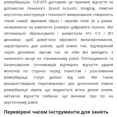
реверберацію. CLP-875 доставляє це приємне відчуття за
допомогою технології Grand Acoustic Imaging. Новітня
акустична конструкція і технології вимірювання створюють
такий самий звуковий образ і звукове поле як у рояля,
незважаючи на компактні розміри цифрового піаніно. Ми
оптимально збалансували і розмістили НЧ, СЧ і ВЧ
динаміки, щоб домогтися звукового випромінювання,
характерного для роялів, щоб кожен тон, відтворений
через динаміки, звучав так, як ніби він виходить з
належного місця на справжньому роялі. Розташування та
балансування гучномовців відтворює відчуття ударів
молотків по струнах перед піаністом і розсіювання
реверберації струн далеко від них. Ми також
використовували перетворювач для досягнення повної
реверберації звуків, що видаються всією декою рояля,
імітуючи відчуття глибини, що виникає при грі на
акустичному роялі.
Перевірені часом інструменти для занять