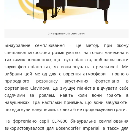
Бінауральной семплинг
Бінауральне семпліювання – це метод, при якому
спеціальні мікрофони розміщуються на голові манекена в
тих самих положеннях, що і вуха піаніста, щоб вловлювати
звуки фортепіано так, як вони звучать в реальності. Ми
вибрали цей метод для створення атмосфери і повного
природного резонансу акустичних фортепіано в
фортепіано Clavinova. Це змушує піаністів відчувати себе
сидячими за роялем, навіть коли вони грають в
навушниках. Гра настільки приємна, що вони забувають,
що вдягнули навушники, скільки б не продовжували грати.
На фортепіано серії CLP-800 бінауральне семпліювання
використовувалося для Bösendorfer Imperial, а також для