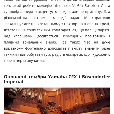
тон, який робить мелодію чіткішою. У «Un Sospiro» Ліста
супровід арпеджіо акцентує мелодію, але не пригнічує її, а
різноманітна експресія мелодії надає їй справжню
"вокальну" якість. В останньому з ноктюрнів Шопена, трелі,
легато і інші тонкі техніки, коли здається, що пальці парять
над клавішами, досягається необхідний повітряний і
плавний тональний вираз. Гра таких п'єс на дуже
виразному фортепіано допомагає піаністу вивчити різні
техніки і випробувати ту ж радість експресії, що і художник,
тільки через звучання.
Оновлені тембри Yamaha CFX і Bösendorfer
Imperial