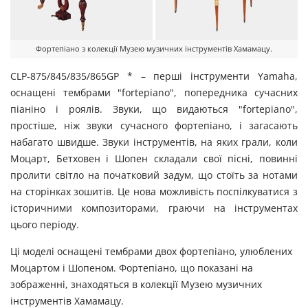
Фортепіано з колекції Музею музичних інструментів Хамамацу.
CLP-875/845/835/865GP * – перші інструменти Yamaha,
оснащені тембрами "fortepiano", попередника сучасних
піаніно і роялів. Звуки, що видаються "fortepiano",
простіше, ніж звуки сучасного фортепіано, і загасають
набагато швидше. Звуки інструментів, на яких грали, коли
Моцарт, Бетховен і Шопен складали свої пісні, повинні
пролити світло на початковий задум, що стоїть за нотами
на сторінках зошитів. Це нова можливість поспілкуватися з
історичними композиторами, граючи на інструментах
цього періоду.
Ці моделі оснащені тембрами двох фортепіано, улюблених
Моцартом і Шопеном. Фортепіано, що показані на
зображенні, знаходяться в колекції Музею музичних
інструментів Хамамацу.