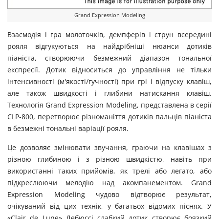
Grand Expression Modeling
Взаємодія і гра молоточків, демпферів і струн всередині
рояля відгукуються на найдрібніші нюанси дотиків
піаніста, створюючи безмежний діапазон тональної
експресії. Дотик відноситься до управління не тільки
інтенсивності (м'якості/гучності) при грі і відпуску клавіш,
але також швидкості і глибини натискання клавіш.
Технологія Grand Expression Modeling, представлена ​​в серії
CLP-800, перетворює різноманіття дотиків пальців піаніста
в безмежні тональні варіації рояля.
Це дозволяє змінювати звучання, граючи на клавішах з
різною глибиною і з різною швидкістю, навіть при
використанні таких прийомів, як трелі або легато, або
підкреслюючи мелодію над акомпанементом. Grand
Expression Modeling чудово відтворює результат,
очікуваний від цих технік, у багатьох відомих піснях. У
«Clair de Lune» Дебюссі слабкий дотик створює боязкий