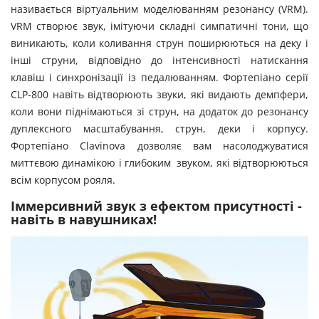
називається віртуальним моделюванням резонансу (VRM).
VRM створює звук, імітуючи складні симпатичні тони, що
виникають, коли коливання струн поширюються на деку і
інші струни, відповідно до інтенсивності натискання
клавіш і синхронізації із педалюванням. Фортепіано серії
CLP-800 навіть відтворюють звуки, які видають демпфери,
коли вони піднімаються зі струн, на додаток до резонансу
дуплексного масштабування, струн, деки і корпусу.
Фортепіано Clavinova дозволяє вам насолоджуватися
миттєвою динамікою і глибоким звуком, які відтворюються
всім корпусом рояля.
Іммерсивний звук з ефектом присутності -
навіть в навушниках!