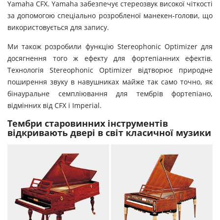
Yamaha CFX. Yamaha забезпечує стереозвук високої чіткості
за допомогою спеціально розробленої манекен-голови, що
використовується для запису.
Ми також розробили функцію Stereophonic Optimizer для
досягнення того ж ефекту для фортепіанних ефектів.
Технологія Stereophonic Optimizer відтворює природне
поширення звуку в навушниках майже так само точно, як
бінауральне семпліювання для тембрів фортепіано,
відмінних від CFX і Imperial.
Тембри старовинних інструментів
відкривають двері в світ класичної музики