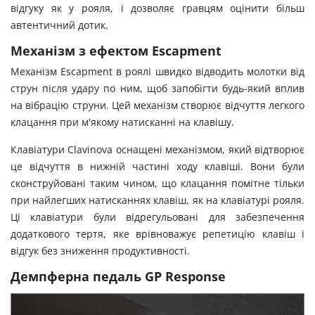
відгуку як у рояля, і дозволяє гравцям оцінити більш
автентичний дотик.
Механізм з ефектом Escapment
Механізм Escapment в роялі швидко відводить молотки від
струн після удару по ним, щоб запобігти будь-який вплив
на вібрацію струни. Цей механізм створює відчуття легкого
клацання при м'якому натисканні на клавішу.
Клавіатури Clavinova оснащені механізмом, який відтворює
це відчуття в нижній частині ходу клавіші. Вони були
сконструйовані таким чином, що клацання помітне тільки
при найлегших натисканнях клавіш, як на клавіатурі рояля.
Ці клавіатури були відрегульовані для забезпечення
додаткового тертя, яке врівноважує репетицію клавіш і
відгук без зниження продуктивності.
Демпферна педаль GP Response