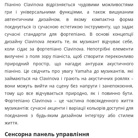
Піаніно Clavinova відрізняється чудовими можливостями
гри і універсальними функціями, а також вишуканим
автентичним дизайном, в якому компактна форма
поєднується із сучасною естетикою інструменту, що задає
сучасні стандарти для фортепіано. В основі концепції
дизайну Clavinova лежить те, як музикант відчуває себе,
коли сідає за фортепіано Clavinova. Непотрібні елементи
вилучені з поля зору піаніста, щоб створити переконливо
природний простір, що нагадує антураж акустичного
піаніно. Це свідчить про увагу Yamaha до музикантів, які
займаються на Clavinova і грають на акустичних роялях –
вони можуть вийти на сцену без напруги і занепокоєння,
тому що все відчувається природно, як і повинно бути.
Фортепіано Clavinova – це частина повсякденного життя
музикантів: сучасні акценти і варіації кольорів доступні для
поєднання з будь-яким дизайном інтер'єру або стилем
життя.
Сенсорна панель управління