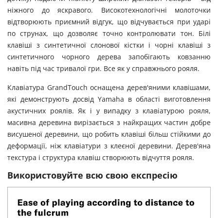
ніжного до яскравого. Високотехнологічні молоточки
відтворюють приємний відгук, що відчувається при ударі
по струнах, що дозволяє точно контролювати тон. Білі
клавіші з синтетичної слонової кістки і чорні клавіші з
синтетичного чорного дерева запобігають ковзанню
навіть під час тривалої гри. Все як у справжнього рояля.
Клавіатура GrandTouch оснащена дерев'яними клавішами,
які демонструють досвід Yamaha в області виготовлення
акустичних роялів. Як і у випадку з клавіатурою рояля,
масивна деревина вирізається з найкращих частин добре
висушеної деревини, що робить клавіші більш стійкими до
деформації, ніж клавіатури з клеєної деревини. Дерев'яна
текстура і структура клавіш створюють відчуття рояля.
Використовуйте всю свою експресію