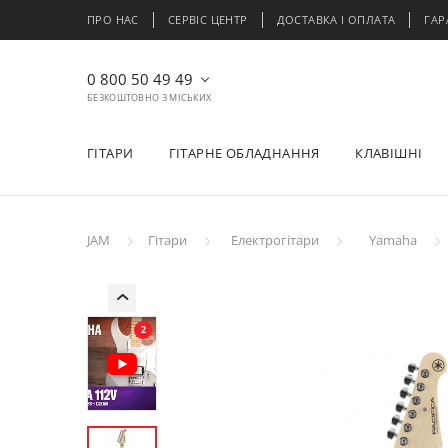
ПРО НАС
СЕРВІС ЦЕНТР
ДОСТАВКА І ОПЛАТА
ГАР
0 800 50 49 49
БЕЗКОШТОВНО З МІСЬКИХ
ГІТАРИ
ГІТАРНЕ ОБЛАДНАННЯ
КЛАВІШНІ
JAM
Гітари
Електрогітари
Yamaha
2