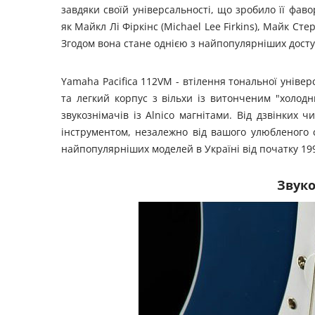
завдяки своїй універсальності, що зробило її фав
як Майкл Лі Фіркінс (Michael Lee Firkins), Майк Сте
Згодом вона стане однією з найпопулярніших доступ
Yamaha Pacifica 112VM - втілення тональної уніве
та легкий корпус з вільхи із витонченим "холо
звукознімачів із Alnico магнітами. Від дзвінких 
інструментом, незалежно від вашого улюбленого с
найпопулярніших моделей в Україні від початку 199
Звуко