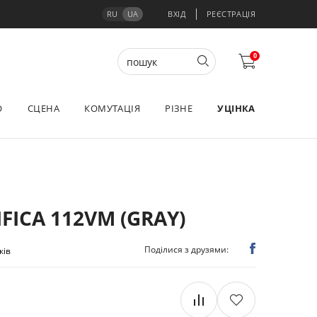
RU
UA
ВХІД
РЕЄСТРАЦІЯ
0
О
СЦЕНА
КОМУТАЦІЯ
РІЗНЕ
УЦІНКА
FICA 112VM (GRAY)
Поділися з друзями:
ків