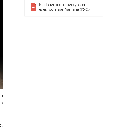
Керівництво користувача
електрогітари Yamaha (РУС.)
ав
ла
ю,