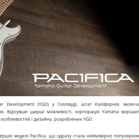
ar Development (YGD) у Голлівуді, штат Каліфорнія, включ
ня. Відчувши ширші можливості, корпорація Yamaha виріши
і особливостей і дизайну, розроблених YGD.
ершої моделі Pacifica, що одразу стала неймовірно популярно