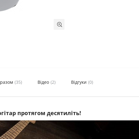
 разом
(35)
Відео
(2)
Відгуки
(0)
гітар протягом десятиліть!