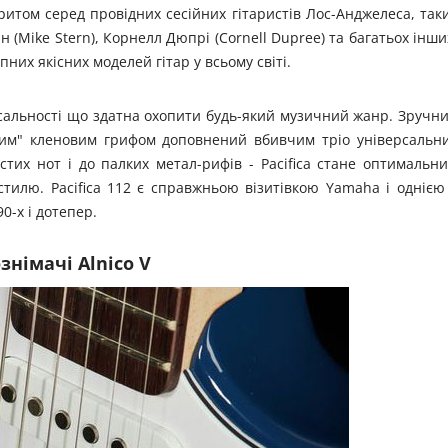
оритом серед провідних сесійних гітаристів Лос-Анджелеса, так
рн (Mike Stern), Корнелл Дюпрі (Cornell Dupree) та багатьох інши
них якісних моделей гітар у всьому світі.
рсальності що здатна охопити будь-який музичний жанр. Зручн
дним" кленовим грифом доповнений вбивчим тріо універсальн
чистих нот і до палких метал-рифів - Pacifica стане оптимальн
тилю. Pacifica 112 є справжньою візитівкою Yamaha і однією
0-х і дотепер.
знімачі Alnico V