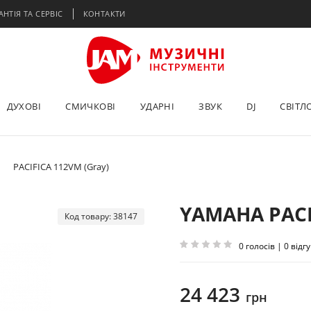
АНТІЯ ТА СЕРВІС
КОНТАКТИ
ДУХОВІ
СМИЧКОВІ
УДАРНІ
ЗВУК
DJ
СВІТЛ
PACIFICA 112VM (Gray)
YAMAHA PACI
Код товару: 38147
0 голосів | 0 відгу
24 423
грн