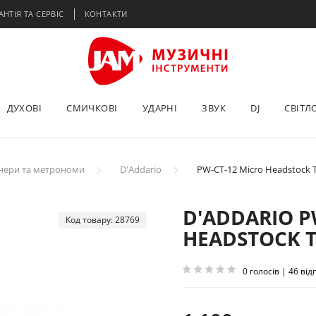
АНТІЯ ТА СЕРВІС
КОНТАКТИ
ДУХОВІ
СМИЧКОВІ
УДАРНІ
ЗВУК
DJ
СВІТЛ
нери та метрономи
D'Addario
PW-CT-12 Micro Headstock 
D'ADDARIO P
Код товару: 28769
HEADSTOCK 
0 голосів | 46 від