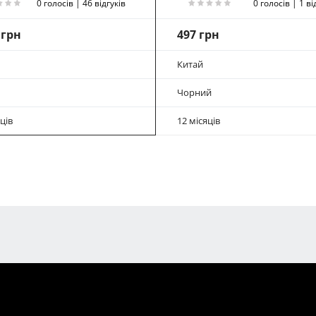
0 голосів | 46 відгуків
0 голосів | 1 ві
 грн
497 грн
Китай
Чорний
ців
12 місяців