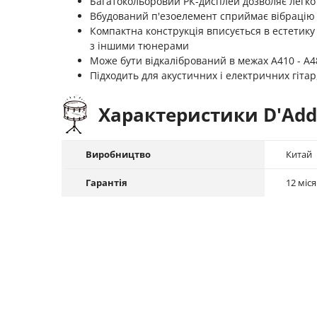
Багатокольоровий РК-дисплей дозволяє легко
Вбудований п'езоелемент сприймає вібрацію і
Компактна конструкція вписується в естетик
з іншими тюнерами
Може бути відкалібрований в межах A410 - A4
Підходить для акустичних і електричних гітар
Характеристики D'Adda
Виробництво
Китай
Гарантія
12 міся