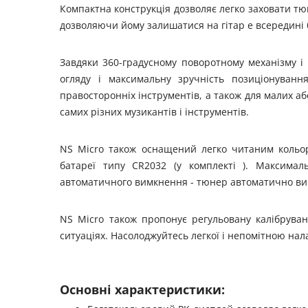
Компактна конструкція дозволяє легко заховати тюн
дозволяючи йому залишатися на гітар е всередині б
Завдяки 360-градусному поворотному механізму і 
огляду і максимальну зручність позиціонуванн
правосторонніх інструментів, а також для малих а
самих різних музикантів і інструментів.
NS Micro також оснащений легко читаним кольор
батареї типу CR2032 (у комплекті ). Максимал
автоматичного вимкнення - тюнер автоматично вими
NS Micro також пропонує регульовану калібрува
ситуаціях. Насолоджуйтесь легкої і непомітною на
Основні характеристики: