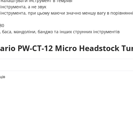
 налаштувати інструмент в темряві
нструмента, а не звук
у інструмента, при цьому маючи значно меншу вагу в порівнянн
80
, баса, мандоліни, банджо та інших струнних інструментів
rio PW-CT-12 Micro Headstock Tu
ців