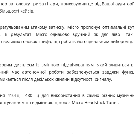
ер за головку грифа гітари, приховуючи це від Вашої аудиторії
ільшості кейсів.
регульованим м'якому затиску, Micro пропонує оптимальні ку
я. В результаті Micro однаково зручний як для ліво-, так
бо великих головок грифа, що робить його ідеальним вибором д
овим дисплеєм із змінною підсвічуванням, який живиться в
ьний час автономної роботи забезпечується завдяки функц
кається після декількох хвилин відсутності сигналу.
ння 410Гц - 480 Гц для використання в самих різних музичн
лаштуванням по відмінною ціною з Micro Headstock Tuner.