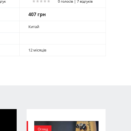
дгук
0 голосів | 7 відгуків
407 грн
Китай
12 місяців
Огляд