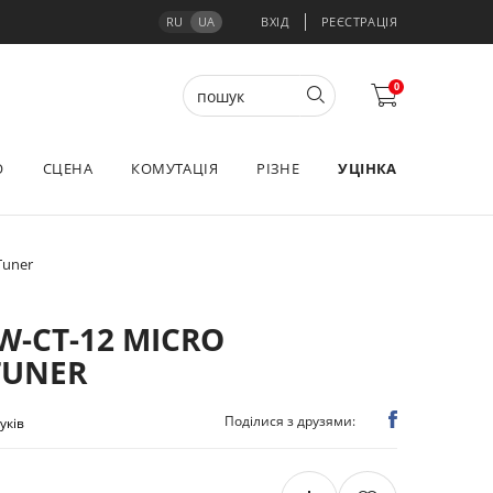
RU
UA
ВХІД
РЕЄСТРАЦІЯ
0
О
СЦЕНА
КОМУТАЦІЯ
РІЗНЕ
УЦІНКА
Tuner
W-CT-12 MICRO
TUNER
Поділися з друзями:
гуків