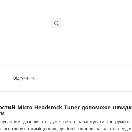
Відгуки
(46)
остий Micro Headstock Tuner допоможе швидк
ти
вічуванням дозволяють дуже точно налаштувати інструмент
о освітлених приміщеннях, де інші тюнери зазнають невдач