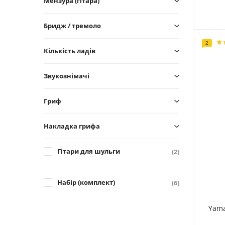
Мензура (гітара)
Бридж / тремоло
2
Кількість ладів
Звукознімачі
Гриф
Накладка грифа
Гітари для шульги
(2)
Набір (комплект)
(6)
Yama