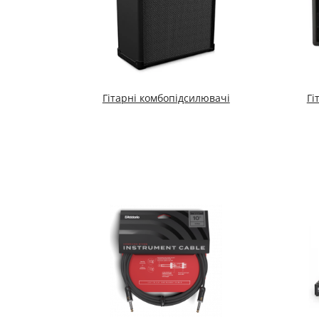
Гітарні комбопідсилювачі
Гі