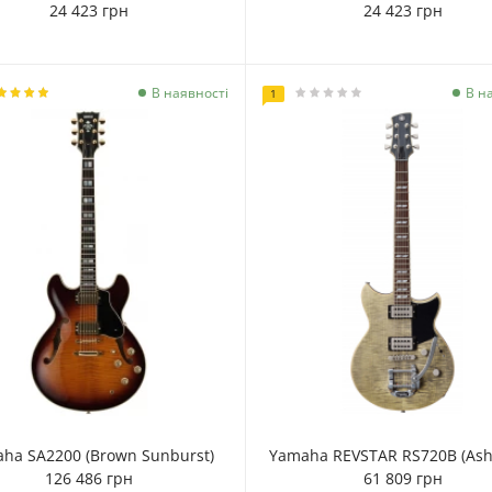
24 423 грн
24 423 грн
В наявності
В н
1
ha SA2200 (Brown Sunburst)
Yamaha REVSTAR RS720B (Ash
126 486 грн
61 809 грн