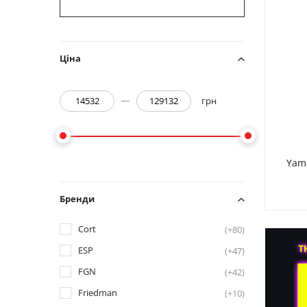
Ціна
грн
Yama
Бренди
Cort
(+80)
ESP
(+47)
FGN
(+42)
Friedman
(+10)