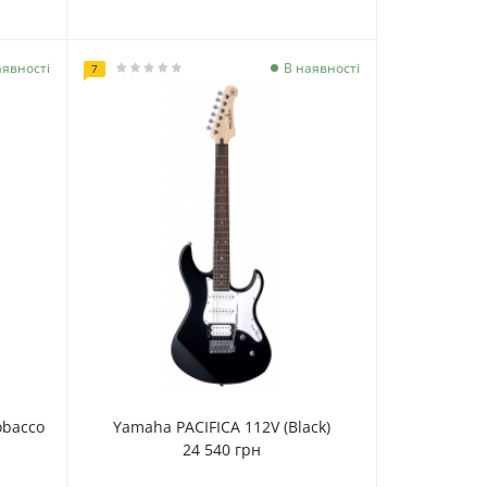
аявності
В наявності
7
obacco
Yamaha PACIFICA 112V (Black)
24 540 грн