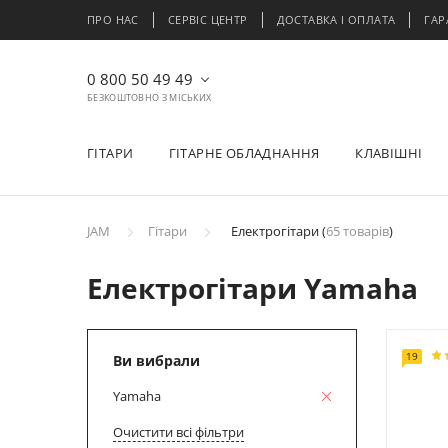
ПРО НАС
СЕРВІС ЦЕНТР
ДОСТАВКА І ОПЛАТА
ГАР
0 800 50 49 49
БЕЗКОШТОВНО З МІСЬКИХ
ГІТАРИ
ГІТАРНЕ ОБЛАДНАННЯ
КЛАВІШНІ
JAM
Гітари
Електрогітари (
65 товарів
)
Електрогітари Yamaha
19
Ви вибрали
Yamaha
Очистити всі фільтри