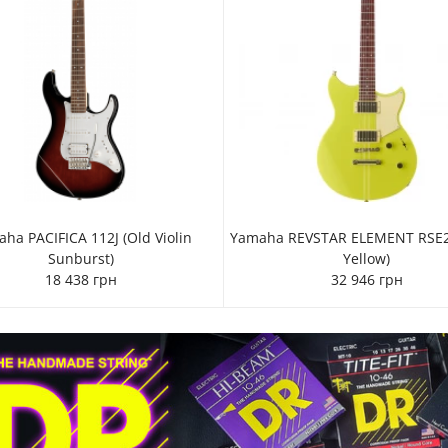
ha PACIFICA 112J (Old Violin
Yamaha REVSTAR ELEMENT RSE2
Sunburst)
Yellow)
18 438 грн
32 946 грн