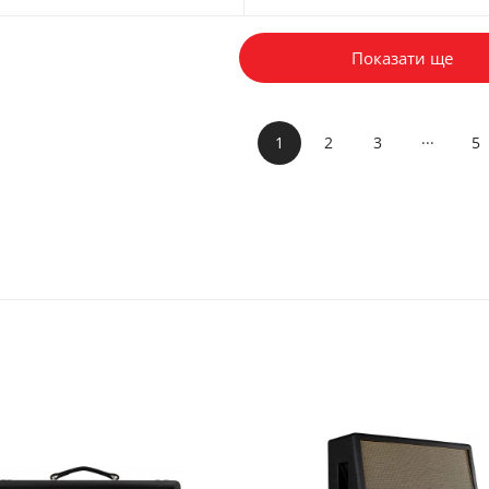
Показати ще
...
1
2
3
5