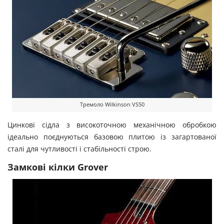
Тремоло Wilkinson VS50
Цинкові сідла з високоточною механічною обробкою
ідеально поєднуються базовою плитою із загартованої
сталі для чутливості і стабільності строю.
Замкові кілки Grover