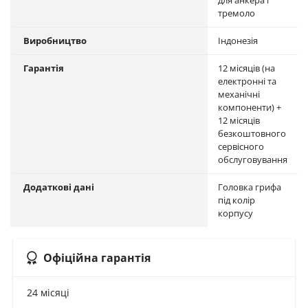
тремоло
Виробництво
Індонезія
Гарантія
12 місяців (на
електронні та
механічні
компоненти) +
12 місяців
безкоштовного
сервісного
обслуговування
Додаткові дані
Головка грифа
під колір
корпусу
Офіційна гарантія
24 місяці