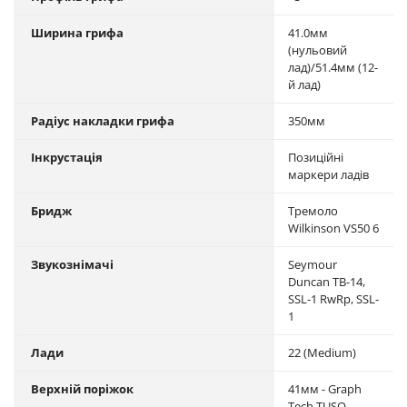
Ширина грифа
41.0мм
(нульовий
лад)/51.4мм (12-
й лад)
Радіус накладки грифа
350мм
Інкрустація
Позиційні
маркери ладів
Бридж
Тремоло
Wilkinson VS50 6
Звукознімачі
Seymour
Duncan TB-14,
SSL-1 RwRp, SSL-
1
Лади
22 (Medium)
Верхній поріжок
41мм - Graph
Tech TUSQ