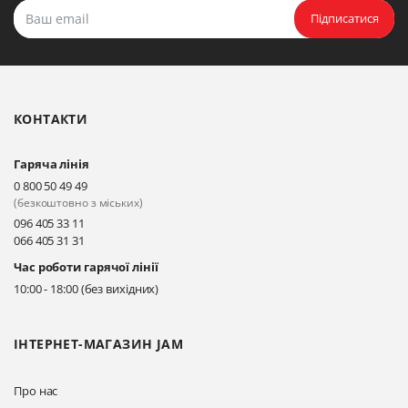
Прокласти маршрут
Підписатися
Біла Церква, бульвар
Олександрійський, 82 (вул.
Чорновола)
КОНТАКТИ
Прокласти маршрут
Гаряча лінія
Київ, вул. Драгоманова 31-д
0 800 50 49 49
Прокласти маршрут
(безкоштовно з міських)
096 405 33 11
066 405 31 31
Київ, вул. Драгоманова 31-д
Час роботи гарячої лінії
Прокласти маршрут
10:00 - 18:00 (без вихідних)
ІНТЕРНЕТ-МАГАЗИН JAM
Про нас