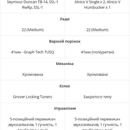
Seymour Duncan TB-14, SSL-1
Alnico V Single x 2, Alnico V
RwRp, SSL-1
Humbucker x 1
22 (Medium)
22 (Medium)
41мм - Graph Tech TUSQ
41мм (поліуретан)
Хромована
Хромована
Grover Locking Tuners
Закритого типу
5-позиційний перемикач
5-позиційний перемикач
звукознімачів, 1 гучність, 1
звукознімачів, 1 гучність, 1
тембр (пуш-пул)
тембр (пуш-пул)