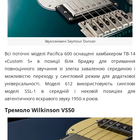
Звукознімачі Seymour Duncan
Всі поточні моделі Pacifica 600 оснащені хамбакером TB-14
«Custom 5» в позиції біля бриджу для отримання
повноцінного звучання зі злегка заваленою серединою і
можливістю переходу у сингловий режим для додаткової
універсальності. Моделі 612 використовують синглові
моделі SSL-1 в середній і нековій позиціях для
автентичного яскравого звуку 1950-х років.
Тремоло Wilkinson VS50