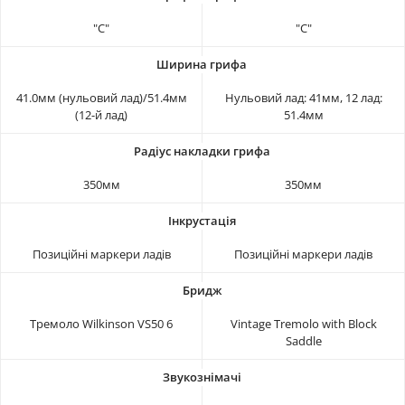
"С"
"C"
41.0мм (нульовий лад)/51.4мм
Нульовий лад: 41мм, 12 лад:
(12-й лад)
51.4мм
350мм
350мм
Позиційні маркери ладів
Позиційні маркери ладів
Тремоло Wilkinson VS50 6
Vintage Tremolo with Block
Saddle