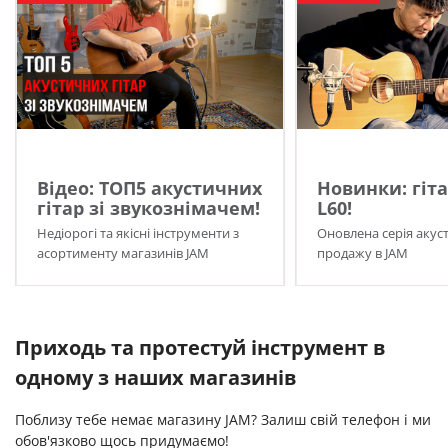
Відео: ТОП5 акустичних
Новинки: гіта
гітар зі звукознімачем!
L60!
Недіорогі та якісні інструменти з
Оновлена серія акуст
асортименту магазинів JAM
продажу в JAM
Приходь та протестуй інструмент в
одному з наших магазинів
Поблизу тебе немає магазину JAM? Залиш свій телефон і ми
обов'язково щось придумаємо!