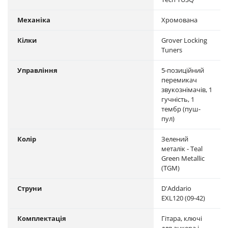
Механіка
Хромована
Кілки
Grover Locking
Tuners
Управління
5-позиційний
перемикач
звукознімачів, 1
гучність, 1
тембр (пуш-
пул)
Колір
Зелений
металік - Teal
Green Metallic
(TGM)
Струни
D'Addario
EXL120 (09-42)
Комплектація
Гітара, ключі
для анкера і