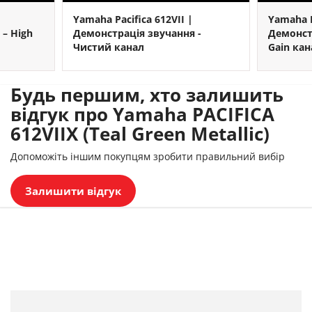
Yamaha Pacifica 612VII |
Yamaha P
– High
Демонстрація звучання -
Демонст
Чистий канал
Gain кан
Будь першим, хто залишить
відгук про Yamaha PACIFICA
612VIIX (Teal Green Metallic)
Допоможіть іншим покупцям зробити правильний вибір
Залишити відгук