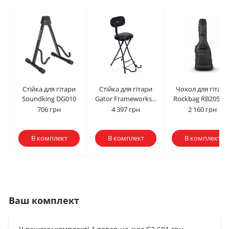
Стійка для гітари
Стійка для гітари
Чохол для гітари
Soundking DG010
Gator Frameworks...
Rockbag RB20506..
706 грн
4 397 грн
2 160 грн
В комплект
В комплект
В комплект
Ваш комплект