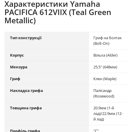
Характеристики Yamaha
PACIFICA 612VIIX (Teal Green
Metallic)
Тип конструкції
Гриф на болтах
(Bolt-On)
Корпус
Вільха (Alder)
Мензура
25,5" (648мм)
Гриф
Клен (Maple)
Накладка грифа
Палісандр
(Rosewood)
Товщина грифа
20.9мм (1-й
лад)/22.9мм (12-
й лад)
Профіль грифа
"С"