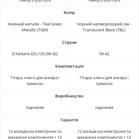
Зелений металік - Teal Green
Чорний напівпрозорий лак -
Metallic (TGM)
Translucent Black (TBL)
D'Addario EXL120 (09-42)
09-42
Гітара, ключі для анкера і
Гітара, ключі для анкера і
тремоло
тремоло
Індонезія
Індонезія
12 місяців (на електронні та
12 місяців (на електронні та
механічні компоненти) + 12
механічні компоненти) + 12