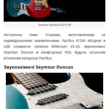
Yamaha Pacifica 612VII FM
Натхненна тими гітарами, виготовленими за
індивідуальними замовленнями, Pacifica 612VII об'єднує в
собі плаваюче тремоло Wilkinson VS-50, звукознімачі
Seymour Duncan в конфігурації HSS, будучи сучасним
втіленням концепції Pacifica.
Звукознімачі Seymour Duncan