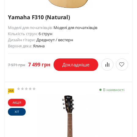
Yamaha F310 (Natural)
Моделі для початківців:
Моделі для початківців
Кількість струн:
6 струн
Дизайн гітари:
Дредноут / вестерн
Верхня дека:
Ялина
7 499 грн
Докладніше
7 971 грн
В наявності
266
АКЦІЯ
ХІТ