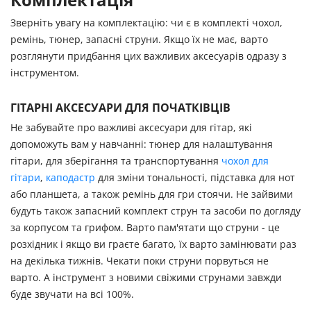
Зверніть увагу на комплектацію: чи є в комплекті чохол,
ремінь, тюнер, запасні струни. Якщо їх не має, варто
розглянути придбання цих важливих аксесуарів одразу з
інструментом.
ГІТАРНІ АКСЕСУАРИ ДЛЯ ПОЧАТКІВЦІВ
Не забувайте про важливі аксесуари для гітар, які
допоможуть вам у навчанні: тюнер для налаштування
гітари, для зберігання та транспортування
чохол для
гітари
,
каподастр
для зміни тональності, підставка для нот
або планшета, а також ремінь для гри стоячи. Не зайвими
будуть також запасний комплект струн та засоби по догляду
за корпусом та грифом. Варто пам'ятати що струни - це
розхідник і якщо ви граєте багато, їх варто замінювати раз
на декілька тижнів. Чекати поки струни порвуться не
варто. А інструмент з новими свіжими струнами завжди
буде звучати на всі 100%.