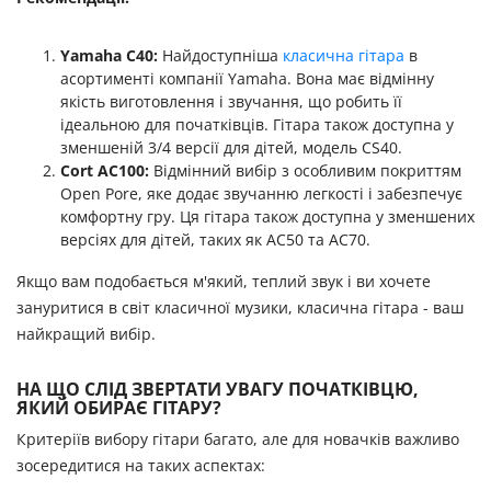
Yamaha C40:
Найдоступніша
класична гітара
в
асортименті компанії Yamaha. Вона має відмінну
якість виготовлення і звучання, що робить її
ідеальною для початківців. Гітара також доступна у
зменшеній 3/4 версії для дітей, модель CS40.
Cort AC100:
Відмінний вибір з особливим покриттям
Open Pore, яке додає звучанню легкості і забезпечує
комфортну гру. Ця гітара також доступна у зменшених
версіях для дітей, таких як AC50 та AC70.
Якщо вам подобається м'який, теплий звук і ви хочете
зануритися в світ класичної музики, класична гітара - ваш
найкращий вибір.
НА ЩО СЛІД ЗВЕРТАТИ УВАГУ ПОЧАТКІВЦЮ,
ЯКИЙ ОБИРАЄ ГІТАРУ?
Критеріїв вибору гітари багато, але для новачків важливо
зосередитися на таких аспектах: