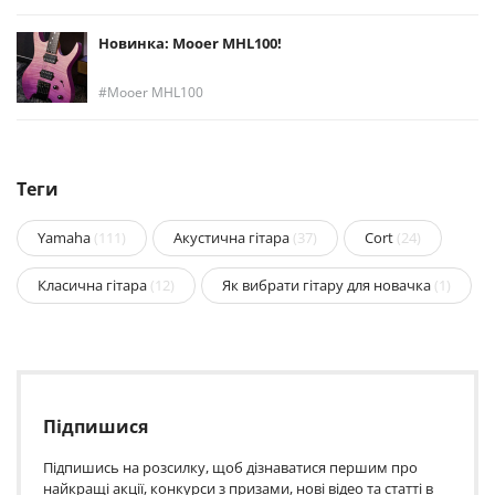
Новинка: Mooer MHL100!
Mooer MHL100
Теги
Yamaha
(111)
Акустична гітара
(37)
Cort
(24)
Класична гітара
(12)
Як вибрати гітару для новачка
(1)
Підпишися
Підпишись на розсилку, щоб дізнаватися першим про
найкращі акції, конкурси з призами, нові відео та статті в