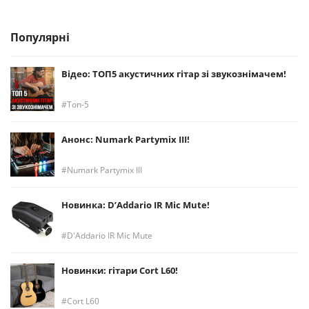
Популярні
Відео: ТОП5 акустичних гітар зі звукознімачем!
Топ-5
Анонс: Numark Partymix III!
Numark Partymix III
Новинка: D’Addario IR Mic Mute!
D'Addario IR Mic Mute
Новинки: гітари Cort L60!
Cort L60