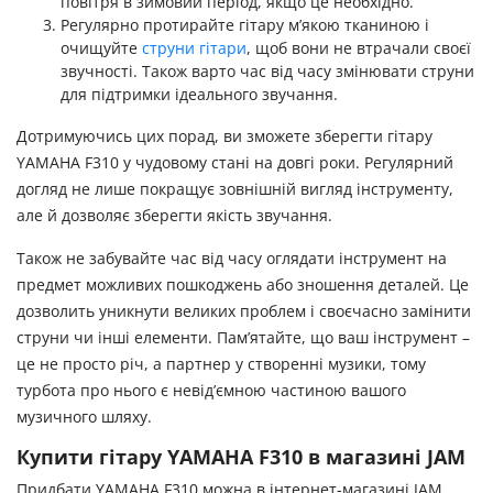
повітря в зимовий період, якщо це необхідно.
Регулярно протирайте гітару м’якою тканиною і
очищуйте
струни гітари
, щоб вони не втрачали своєї
звучності. Також варто час від часу змінювати струни
для підтримки ідеального звучання.
Дотримуючись цих порад, ви зможете зберегти гітару
YAMAHA F310 у чудовому стані на довгі роки. Регулярний
догляд не лише покращує зовнішній вигляд інструменту,
але й дозволяє зберегти якість звучання.
Також не забувайте час від часу оглядати інструмент на
предмет можливих пошкоджень або зношення деталей. Це
дозволить уникнути великих проблем і своєчасно замінити
струни чи інші елементи. Пам’ятайте, що ваш інструмент –
це не просто річ, а партнер у створенні музики, тому
турбота про нього є невід’ємною частиною вашого
музичного шляху.
Купити гітару YAMAHA F310 в магазині JAM
Придбати YAMAHA F310 можна в інтернет-магазині JAM.