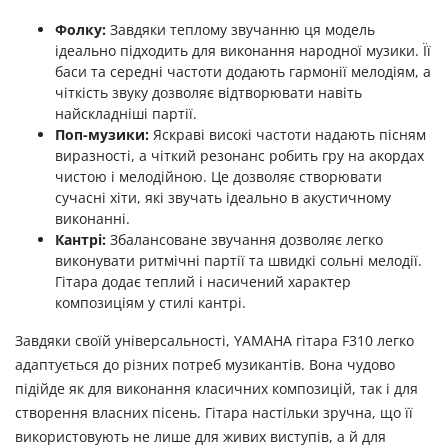
Фолку:
Завдяки теплому звучанню ця модель
ідеально підходить для виконання народної музики. Її
баси та середні частоти додають гармонії мелодіям, а
чіткість звуку дозволяє відтворювати навіть
найскладніші партії.
Поп-музики:
Яскраві високі частоти надають пісням
виразності, а чіткий резонанс робить гру на акордах
чистою і мелодійною. Це дозволяє створювати
сучасні хіти, які звучать ідеально в акустичному
виконанні.
Кантрі:
Збалансоване звучання дозволяє легко
виконувати ритмічні партії та швидкі сольні мелодії.
Гітара додає теплий і насичений характер
композиціям у стилі кантрі.
Завдяки своїй універсальності, YAMAHA гітара F310 легко
адаптується до різних потреб музикантів. Вона чудово
підійде як для виконання класичних композицій, так і для
створення власних пісень. Гітара настільки зручна, що її
використовують не лише для живих виступів, а й для