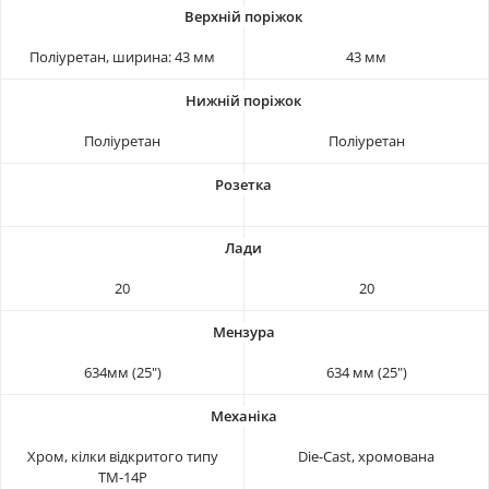
Поліуретан, ширина: 43 мм
43 мм
Поліуретан
Поліуретан
20
20
634мм (25")
634 мм (25")
Хром, кілки відкритого типу
Die-Cast, хромована
TM-14P