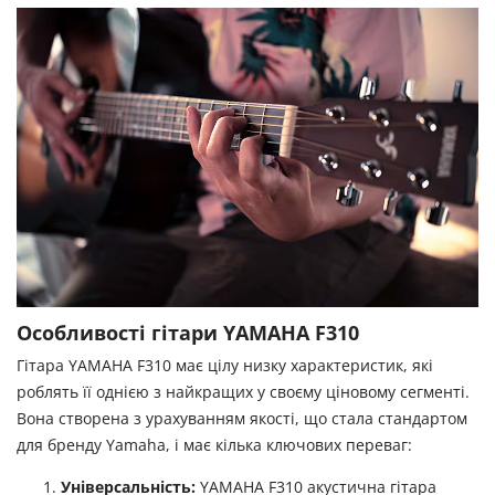
Особливості гітари YAMAHA F310
Гітара YAMAHA F310 має цілу низку характеристик, які
роблять її однією з найкращих у своєму ціновому сегменті.
Вона створена з урахуванням якості, що стала стандартом
для бренду Yamaha, і має кілька ключових переваг:
Універсальність:
YAMAHA F310 акустична гітара