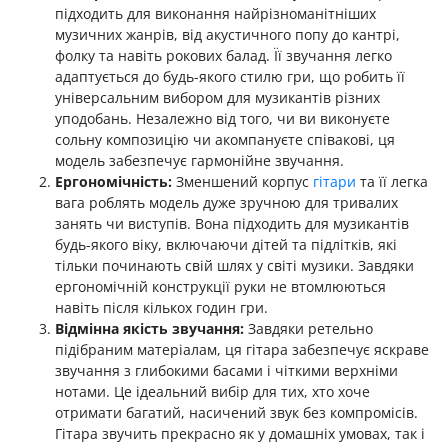
підходить для виконання найрізноманітніших
музичних жанрів, від акустичного попу до кантрі,
фолку та навіть рокових балад. Її звучання легко
адаптується до будь-якого стилю гри, що робить її
універсальним вибором для музикантів різних
уподобань. Незалежно від того, чи ви виконуєте
сольну композицію чи акомпануєте співакові, ця
модель забезпечує гармонійне звучання.
Ергономічність:
Зменшений корпус
гітари
та її легка
вага роблять модель дуже зручною для тривалих
занять чи виступів. Вона підходить для музикантів
будь-якого віку, включаючи дітей та підлітків, які
тільки починають свій шлях у світі музики. Завдяки
ергономічній конструкції руки не втомлюються
навіть після кількох годин гри.
Відмінна якість звучання:
Завдяки ретельно
підібраним матеріалам, ця гітара забезпечує яскраве
звучання з глибокими басами і чіткими верхніми
нотами. Це ідеальний вибір для тих, хто хоче
отримати багатий, насичений звук без компромісів.
Гітара звучить прекрасно як у домашніх умовах, так і