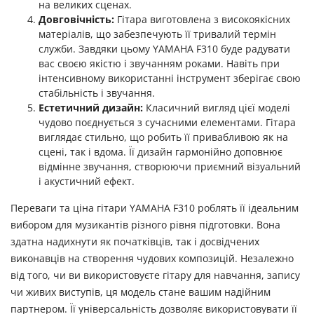
на великих сценах.
Довговічність:
Гітара виготовлена з високоякісних
матеріалів, що забезпечують її тривалий термін
служби. Завдяки цьому YAMAHA F310 буде радувати
вас своєю якістю і звучанням роками. Навіть при
інтенсивному використанні інструмент зберігає свою
стабільність і звучання.
Естетичний дизайн:
Класичний вигляд цієї моделі
чудово поєднується з сучасними елементами. Гітара
виглядає стильно, що робить її привабливою як на
сцені, так і вдома. Її дизайн гармонійно доповнює
відмінне звучання, створюючи приємний візуальний
і акустичний ефект.
Переваги та ціна гітари YAMAHA F310 роблять її ідеальним
вибором для музикантів різного рівня підготовки. Вона
здатна надихнути як початківців, так і досвідчених
виконавців на створення чудових композицій. Незалежно
від того, чи ви використовуєте гітару для навчання, запису
чи живих виступів, ця модель стане вашим надійним
партнером. Її універсальність дозволяє використовувати її