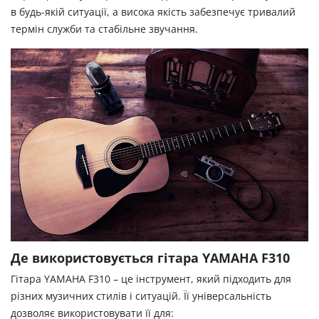
в будь-якій ситуації, а висока якість забезпечує тривалий
термін служби та стабільне звучання.
Де використовується гітара YAMAHA F310
Гітара YAMAHA F310 – це інструмент, який підходить для
різних музичних стилів і ситуацій. Її універсальність
дозволяє використовувати її для: