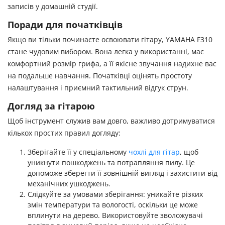
записів у домашній студії.
Поради для початківців
Якщо ви тільки починаєте освоювати гітару, YAMAHA F310
стане чудовим вибором. Вона легка у використанні, має
комфортний розмір грифа, а її якісне звучання надихне вас
на подальше навчання. Початківці оцінять простоту
налаштування і приємний тактильний відгук струн.
Догляд за гітарою
Щоб інструмент служив вам довго, важливо дотримуватися
кількох простих правил догляду:
Зберігайте її у спеціальному
чохлі для гітар
, щоб
уникнути пошкоджень та потрапляння пилу. Це
допоможе зберегти її зовнішній вигляд і захистити від
механічних ушкоджень.
Слідкуйте за умовами зберігання: уникайте різких
змін температури та вологості, оскільки це може
вплинути на дерево. Використовуйте зволожувачі