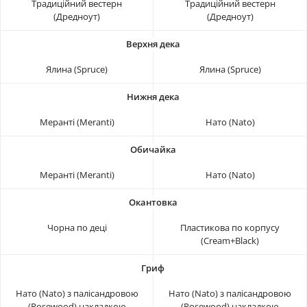
Традиційний вестерн
Традиційний вестерн
(Дредноут)
(Дредноут)
Ялина (Spruce)
Ялина (Spruce)
Меранті (Meranti)
Нато (Nato)
Меранті (Meranti)
Нато (Nato)
Чорна по деці
Пластикова по корпусу
(Cream+Black)
Нато (Nato) з палісандровою
Нато (Nato) з палісандровою
(Rosewood) накладкою
(Rosewood) накладкою