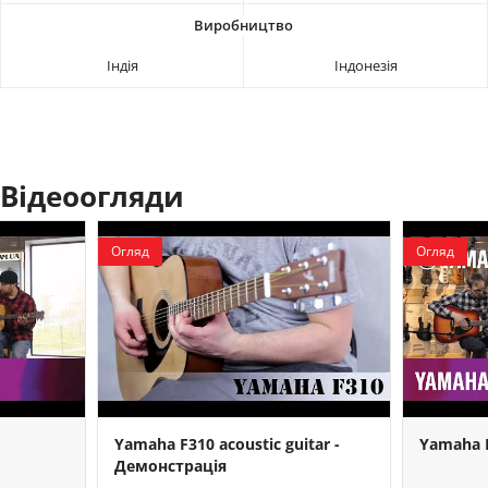
Індія
Індонезія
Відеоогляди
Огляд
Огляд
Yamaha F310 acoustic guitar -
Yamaha 
Демонстрація