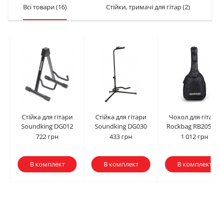
Всі товари
(16)
Стійки, тримачі для гітар
(2)
Стійка для гітари
Стійка для гітари
Чохол для гітари
Soundking DG012
Soundking DG030
Rockbag RB20529..
722 грн
433 грн
1 012 грн
В комплект
В комплект
В комплект