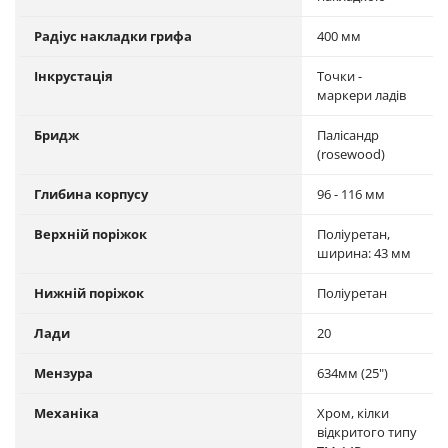
Радіус накладки грифа
400 мм
Інкрустація
Точки -
маркери ладів
Бридж
Палісандр
(rosewood)
Глибина корпусу
96 - 116 мм
Верхній поріжок
Поліуретан,
ширина: 43 мм
Нижній поріжок
Поліуретан
Лади
20
Мензура
634мм (25")
Механіка
Хром, кілки
відкритого типу