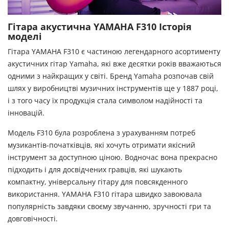
Гітара акустична YAMAHA F310 Історія
моделі
Гітара YAMAHA F310 є частиною легендарного асортименту
акустичних гітар Yamaha, які вже десятки років вважаються
одними з найкращих у світі. Бренд Yamaha розпочав свій
шлях у виробництві музичних інструментів ще у 1887 році,
і з того часу їх продукція стала символом надійності та
інновацій.
Модель F310 була розроблена з урахуванням потреб
музикантів-початківців, які хочуть отримати якісний
інструмент за доступною ціною. Водночас вона прекрасно
підходить і для досвідчених гравців, які шукають
компактну, універсальну гітару для повсякденного
використання. YAMAHA F310 гітара швидко завоювала
популярність завдяки своєму звучанню, зручності гри та
довговічності.