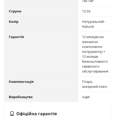
TM-14P
Струни
12-53
Колір
Натуральний -
Natural
Гарантія
12 місяців (на
механічні
компоненти
інструменту) +
12 місяців
безкоштовного
сервісного
обслуговування
Комплектація
Гітара,
анкерний ключ
Виробництво
Індія
Офіційна гарантія