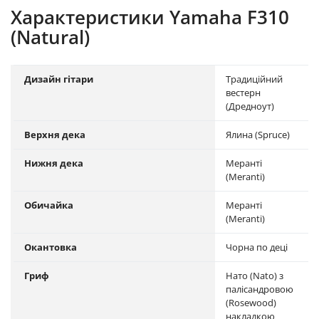
Характеристики Yamaha F310
(Natural)
Дизайн гітари
Традиційний
вестерн
(Дредноут)
Верхня дека
Ялина (Spruce)
Нижня дека
Меранті
(Meranti)
Обичайка
Меранті
(Meranti)
Окантовка
Чорна по деці
Гриф
Нато (Nato) з
палісандровою
(Rosewood)
накладкою