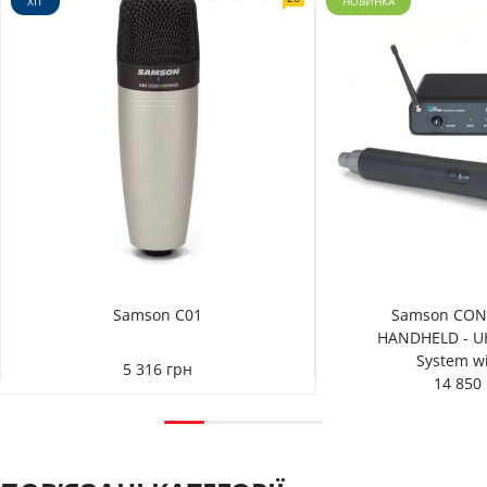
ХІТ
НОВИНКА
Samson C01
Samson CON
HANDHELD - UH
System w
5 316 грн
14 850