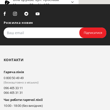
Мудрого, 20, офіс 108
Прокласти маршрут
Розсилка новин
Біла Церква, бульвар
Олександрійський, 82 (вул.
Підписатися
Чорновола)
Прокласти маршрут
КОНТАКТИ
Гаряча лінія
0 800 50 49 49
(безкоштовно з міських)
096 405 33 11
066 405 31 31
Час роботи гарячої лінії
10:00 - 18:00 (без вихідних)