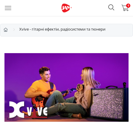
0
Xvive - гітарні ефектіи, радіосистеми та тюнери