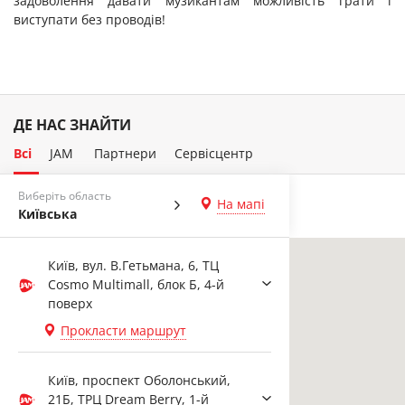
задоволення давати музикантам можливість грати і
виступати без проводів!
ДЕ НАС ЗНАЙТИ
Всі
JAM
Партнери
Сервісцентр
Виберіть область
На мапі
Київська
Київ, вул. В.Гетьмана, 6, ТЦ
Cosmo Multimall, блок Б, 4-й
поверх
Прокласти маршрут
Київ, проспект Оболонський,
21Б, ТРЦ Dream Berry, 1-й