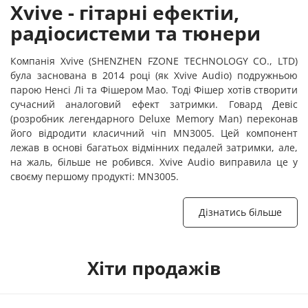
Xvive - гітарні ефектіи,
радіосистеми та тюнери
Компанія Xvive (SHENZHEN FZONE TECHNOLOGY CO., LTD)
була заснована в 2014 році (як Xvive Audio) подружньою
парою Ненсі Лі та Фішером Мао. Тоді Фішер хотів створити
сучасний аналоговий ефект затримки. Говард Девіс
(розробник легендарного Deluxe Memory Man) переконав
його відродити класичний чіп MN3005. Цей компонент
лежав в основі багатьох відмінних педалей затримки, але,
на жаль, більше не робився. Xvive Audio виправила це у
своєму першому продукті: MN3005.
Дізнатись більше
Хіти продажів