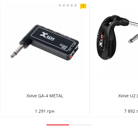
1
Xvive GA-4 METAL
Xvive U2 (
1 291 грн
7 892 