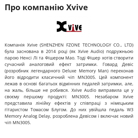
Про компанію Xvive
Компанія Xvive (SHENZHEN FZONE TECHNOLOGY CO., LTD)
була заснована в 2014 році (як Xvive Audio) подружньою
парою Ненсі Лі та Фішером Мао. Тоді Фішер хотів створити
сучасний аналоговий ефект затримки. Говард Девіс
(розробник легендарного Deluxe Memory Man) переконав
його відродити класичний чіп MN3005. Цей компонент
лежав в основі багатьох відмінних педалей затримки, але,
на жаль, більше не робився. Xvive Audio виправила це у
своєму першому продукті: MN3005. Незабаром Xvive
представила лінійку ефектів у співпраці з німецьким
гітаристом Томасом Блугом. До них увійшла педаль W3
Memory Analog Delay, розроблена Девісом і включає новий
чіп MN3005.