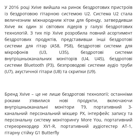
У 2016 році Xvive вийшла на ринок бездротових пристроїв
із бездротовою гітарною системою U2. Система U2 стала
величезним міжнародним хітом для бренду, затвердивши
Xvive як один зі світових лідерів у галузі бездротових
технологій. З тих пір Xvive розробила повний асортимент
бездротових продуктів, представивши інші бездротові
системи для гітар (A58, P58), бездротові системи для
мікрофонів (U3, U35), бездротові системи
внутрішньоканальних моніторів (U4, U45), бездротові
системи Bluetooth (P3), безпроводові системи аудіо труби
(U7), акустичної гітари (U8) та скрипки (U9).
Бренд Xvive – це не лише бездротові технології; останніми
роками з'явилися нові продукти, включаючи
внутрішньоканальні монітори T9, портативний 3-
канальний персональний мікшер PX, інтерфейс запису та
персональну систему моніторингу More You, портативний
стереорекордер XV1-R, портативний аудіотестер AT-1,
гітарну стійку G1 Butterfly