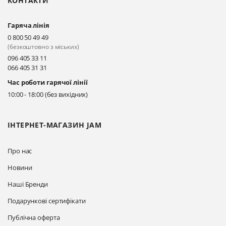
КОНТАКТИ
Прокласти маршрут
Гаряча лінія
Київ, вул. Драгоманова 31-д
0 800 50 49 49
Прокласти маршрут
(безкоштовно з міських)
096 405 33 11
066 405 31 31
Київ, вул. Драгоманова 31-д
Час роботи гарячої лінії
Прокласти маршрут
10:00 - 18:00 (без вихідних)
ІНТЕРНЕТ-МАГАЗИН JAM
Про нас
Новини
Наші Бренди
Подарункові сертифікати
Публічна оферта