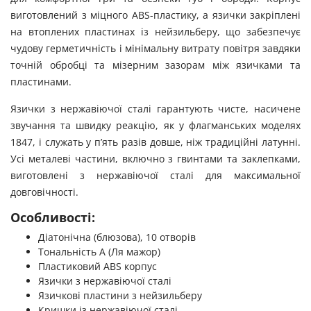
виготовлений з міцного ABS-пластику, а язички закріплені
на втоплених пластинах із нейзильберу, що забезпечує
чудову герметичність і мінімальну витрату повітря завдяки
точній обробці та мізерним зазорам між язичками та
пластинами.
Язички з нержавіючої сталі гарантують чисте, насичене
звучання та швидку реакцію, як у флагманських моделях
1847, і служать у п’ять разів довше, ніж традиційні латунні.
Усі металеві частини, включно з гвинтами та заклепками,
виготовлені з нержавіючої сталі для максимальної
довговічності.
Особливості:
Діатонічна (блюзова), 10 отворів
Тональність А (Ля мажор)
Пластиковий ABS корпус
Язички з нержавіючої сталі
Язичкові пластини з нейзильберу
Кришки із нержавіючої сталі