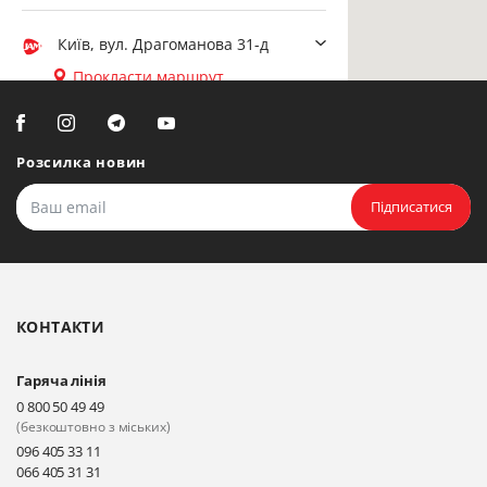
Київ, вул. Драгоманова 31-д
Прокласти маршрут
Біла Церква, вул. Ярослава
Мудрого, 20, офіс 108
Розсилка новин
Прокласти маршрут
Підписатися
Біла Церква, бульвар
Олександрійський, 82 (вул.
Чорновола)
КОНТАКТИ
Прокласти маршрут
Гаряча лінія
Київ, вул. Драгоманова 31-д
0 800 50 49 49
Прокласти маршрут
(безкоштовно з міських)
096 405 33 11
066 405 31 31
Київ, вул. Драгоманова 31-д