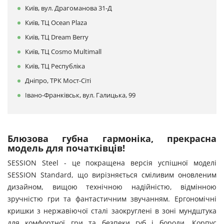
Київ, вул. Драгоманова 31-Д
Київ, ТЦ Ocean Plaza
Київ, ТЦ Dream Berry
Київ, ТЦ Cosmo Multimall
Київ, ТЦ Республіка
Дніпро, ТРК Мост-Сіті
Івано-Франківськ, вул. Галицька, 99
Блюзова губна гармоніка, прекрасна
модель для початківців!
SESSION Steel - це покращена версія успішної моделі
SESSION Standard, що вирізняється сміливим оновленим
дизайном, вищою технічною надійністю, відмінною
зручністю гри та фантастичним звучанням. Ергономічні
кришки з нержавіючої сталі заокруглені в зоні мундштука
для комфортної гри та безпеки губ і бороди. Корпус