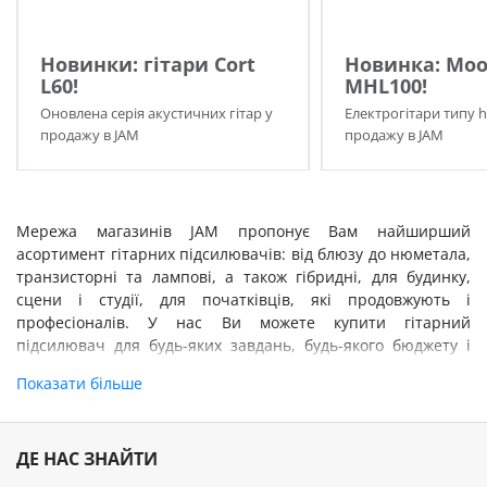
Новинки: гітари Cort
Новинка: Moo
L60!
MHL100!
Оновлена серія акустичних гітар у
Електрогітари типу h
продажу в JAM
продажу в JAM
Мережа магазинів JAM пропонує Вам найширший
асортимент гітарних підсилювачів: від блюзу до нюметала,
транзисторні та лампові, а також гібридні, для будинку,
сцени і студії, для початківців, які продовжують і
професіоналів. У нас Ви можете купити гітарний
підсилювач для будь-яких завдань, будь-якого бюджету і
будь-якого музичного стилю!
Показати більше
ДЕ НАС ЗНАЙТИ