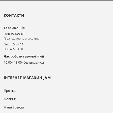
Олександрійський, 82 (вул.
Чорновола)
КОНТАКТИ
Прокласти маршрут
Гаряча лінія
Київ, вул. Драгоманова 31-д
0 800 50 49 49
Прокласти маршрут
(безкоштовно з міських)
096 405 33 11
066 405 31 31
Київ, вул. Драгоманова 31-д
Час роботи гарячої лінії
Прокласти маршрут
10:00 - 18:00 (без вихідних)
ІНТЕРНЕТ-МАГАЗИН JAM
Про нас
Новини
Наші Бренди