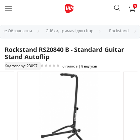
0
арне Обладнання
Стійки, тримачі для гітар
Rockstand
Rockstand RS20840 B - Standard Guitar
Stand Autoflip
Код товару: 23097
0 голосів | 8 відгуків