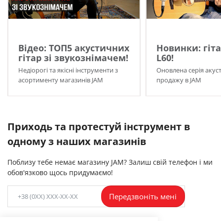
Відео: ТОП5 акустичних
Новинки: гіта
гітар зі звукознімачем!
L60!
Недіорогі та якісні інструменти з
Оновлена серія акуст
асортименту магазинів JAM
продажу в JAM
Приходь та протестуй інструмент в
одному з наших магазинів
Поблизу тебе немає магазину JAM? Залиш свій телефон і ми
обов'язково щось придумаємо!
Передзвоніть мені