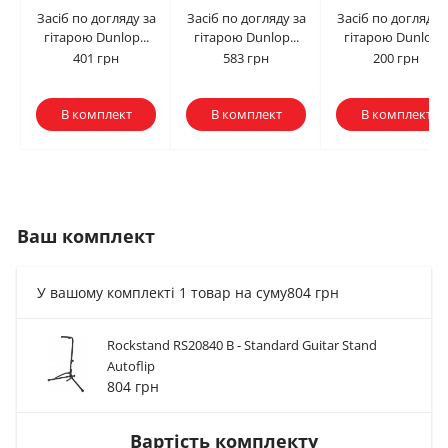
Засіб по догляду за
Засіб по догляду за
Засіб по догляду 
гітарою Dunlop...
гітарою Dunlop...
гітарою Dunlop..
401 грн
583 грн
200 грн
В комплект
В комплект
В комплект
Ваш комплект
У вашому комплекті 1 товар на суму
804 грн
Rockstand RS20840 B - Standard Guitar Stand
Засіб по догляду за
Засіб по догляду за
Засіб по догляду з
Autoflip
гітарою Dunlop...
гітарою Dunlop...
гітарою Dunlop...
804 грн
401 грн
583 грн
200 грн
Вартість комплекту