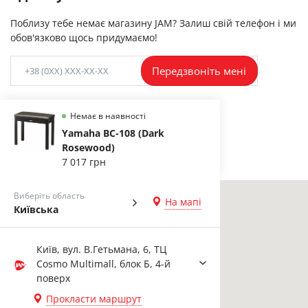
Поблизу тебе немає магазину JAM? Залиш свій телефон і ми
обов'язково щось придумаємо!
Передзвоніть мені
Немає в наявності
Yamaha BC-108 (Dark
Rosewood)
7 017 грн
Виберіть область
На мапі
Київська
Київ, вул. В.Гетьмана, 6, ТЦ
Cosmo Multimall, блок Б, 4-й
поверх
Прокласти маршрут