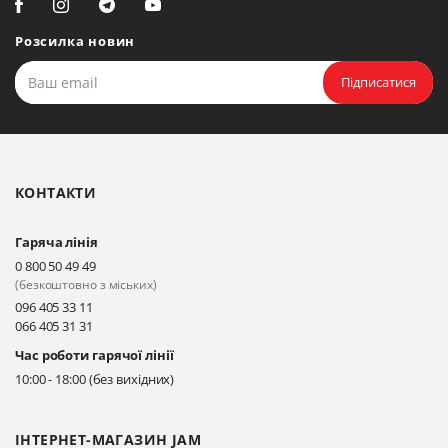
Біла Церква, вул. Ярослава
Мудрого, 20, офіс 108
Розсилка новин
Прокласти маршрут
Підписатися
Біла Церква, бульвар
Олександрійський, 82 (вул.
Чорновола)
КОНТАКТИ
Прокласти маршрут
Гаряча лінія
Київ, вул. Драгоманова 31-д
0 800 50 49 49
Прокласти маршрут
(безкоштовно з міських)
096 405 33 11
066 405 31 31
Київ, вул. Драгоманова 31-д
Час роботи гарячої лінії
Прокласти маршрут
10:00 - 18:00 (без вихідних)
ІНТЕРНЕТ-МАГАЗИН JAM