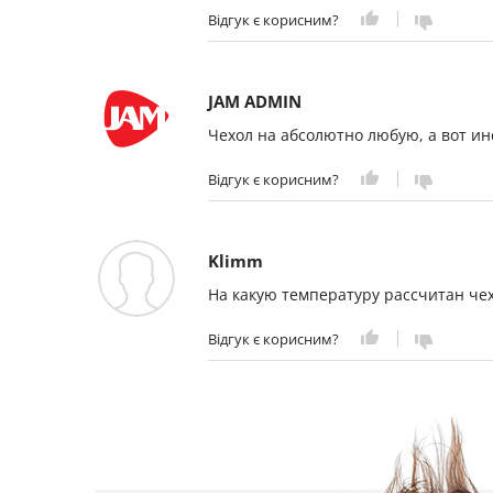
Відгук є корисним?
JAM ADMIN
Чехол на абсолютно любую, а вот ин
Відгук є корисним?
Klimm
На какую температуру рассчитан че
Відгук є корисним?