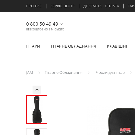
ПРО НАС
СЕРВІС ЦЕНТР
ДОСТАВКА І ОПЛАТА
ГАР
0 800 50 49 49
БЕЗКОШТОВНО З МІСЬКИХ
ГІТАРИ
ГІТАРНЕ ОБЛАДНАННЯ
КЛАВІШНІ
JAM
Гітарне Обладнання
Чохли для гітар