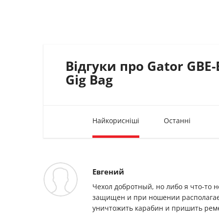
Відгуки про Gator GBE-
Gig Bag
Найкорисніші
Останні
Евгений
Чехол добротный, но либо я что-то 
защищен и при ношении располагаетс
уничтожить карабин и пришить реме