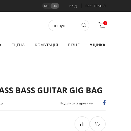
RU
UA
ВХІД
РЕЄСТРАЦІЯ
0
О
СЦЕНА
КОМУТАЦІЯ
РІЗНЕ
УЦІНКА
ASS BASS GUITAR GIG BAG
Поділися з друзями:
ука