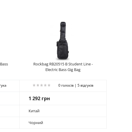
 Bass
Rockbag RB20515 B Student Line -
Electric Bass Gig Bag
гука
0 голосів | 5 відгуків
1 292 грн
Китай
Чорний