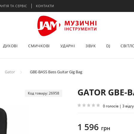
АНТІЯ ТА СЕРВІС
КОНТАКТИ
ДУХОВІ
СМИЧКОВІ
УДАРНІ
ЗВУК
DJ
СВІТЛ
Gator
GBE-BASS Bass Guitar Gig Bag
GATOR GBE-B
Код товару: 26958
0 голосів | 3 відг
1 596
грн