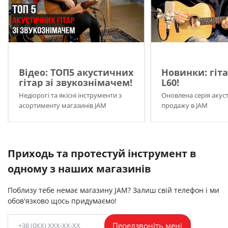
Відео: ТОП5 акустичних
Новинки: гіта
гітар зі звукознімачем!
L60!
Недіорогі та якісні інструменти з
Оновлена серія акуст
асортименту магазинів JAM
продажу в JAM
Приходь та протестуй інструмент в
одному з наших магазинів
Поблизу тебе немає магазину JAM? Залиш свій телефон і ми
обов'язково щось придумаємо!
Передзвоніть мені