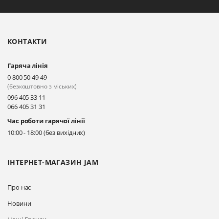
Біла Церква, бульвар
Олександрійський, 82 (вул.
Чорновола)
КОНТАКТИ
Прокласти маршрут
Гаряча лінія
Київ, вул. Драгоманова 31-д
0 800 50 49 49
Прокласти маршрут
(безкоштовно з міських)
096 405 33 11
066 405 31 31
Київ, вул. Драгоманова 31-д
Час роботи гарячої лінії
Прокласти маршрут
10:00 - 18:00 (без вихідних)
ІНТЕРНЕТ-МАГАЗИН JAM
Про нас
Новини