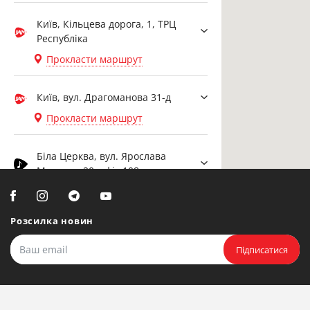
Ямаха синтезатор представлений у різних серіях, кожна з
Київ, Кільцева дорога, 1, ТРЦ
яких розрахована на певну категорію користувачів.
Республіка
Початкові моделі PSR-серії ідеально підходять для
Прокласти маршрут
навчання та домашнього використання, пропонуючи
базовий набір функцій та доступну ціну.
Київ, вул. Драгоманова 31-д
Прокласти маршрут
Серія PSS включає компактні та портативні інструменти,
зручні для транспортування та виступів на невеликих
Біла Церква, вул. Ярослава
майданчиках. Професійна серія MONTAGE та MODX
Мудрого, 20, офіс 108
пропонує інструменти з розширеними можливостями для
студійної роботи та концертних виступів.
Прокласти маршрут
Розсилка новин
Біла Церква, бульвар
Для діджеїв та творців електронної музики розроблена
Олександрійський, 82 (вул.
Підписатися
серія REFACE, що поєднує вінтажне звучання з сучасними
Чорновола)
технологіями. Серія Motif пропонує потужні робочі станції з
Прокласти маршрут
розширеними можливостями семплування та
аранжування. Професійні синтезатори Ямаха ціна яких
відповідає їх функціональності, оснащені потужними