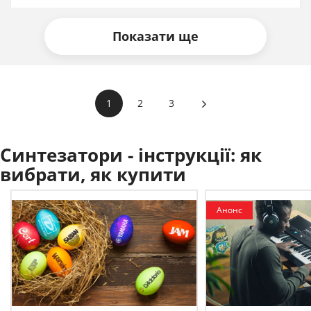
Показати ще
1
2
3
Синтезатори - інструкції:
як
вибрати, як купити
Анонс