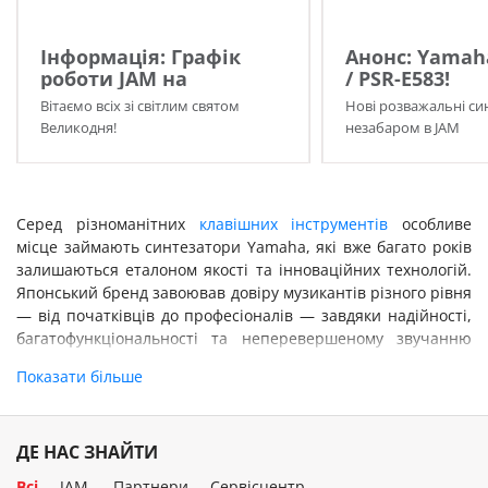
Інформація: Графік
Анонс: Yamah
роботи JAM на
/ PSR-E583!
Великдень 2026!
Вітаємо всіх зі світлим святом
Нові розважальні си
Великодня!
незабаром в JAM
Серед різноманітних
клавішних інструментів
особливе
місце займають синтезатори Yamaha, які вже багато років
залишаються еталоном якості та інноваційних технологій.
Японський бренд завоював довіру музикантів різного рівня
— від початківців до професіоналів — завдяки надійності,
багатофункціональності та неперевершеному звучанню
своїх інструментів. Ямаха синтезатор виділяється серед
Показати більше
конкурентів якістю збірки, інтуїтивним інтерфейсом та
широкими можливостями для творчості.
Синтезатори Yamaha —
ДЕ НАС ЗНАЙТИ
особливості та переваги
Всі
JAM
Партнери
Сервісцентр