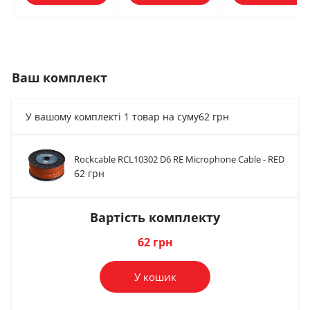
Ваш комплект
У вашому комплекті 1 товар на суму
62 грн
Rockcable RCL10302 D6 RE Microphone Cable - RED
Роз'єм Soundking
Роз'єм Soundking
Роз'єм Rockcable
62 грн
CA113
CA114
RCL10001 M
65 грн
58 грн
74 грн
Вартість комплекту
В комплект
В комплект
В комплект
62 грн
У кошик