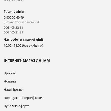
Гаряча лінія
Київ, вул. Драгоманова 31-д
0 800 50 49 49
Прокласти маршрут
(безкоштовно з міських)
096 405 33 11
066 405 31 31
Київ, вул. Драгоманова 31-д
Час роботи гарячої лінії
Прокласти маршрут
10:00 - 18:00 (без вихідних)
ІНТЕРНЕТ-МАГАЗИН JAM
Про нас
Новини
Наші Бренди
Подарункові сертифікати
Публічна оферта