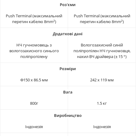
Push Terminal (максимальний
Push Terminal (максимальний
перетин кабелю 8mm²)
перетин кабелю 8mm²)
НЧ гучномовець з
Вологозахисний синій
вологозахисного синього
поліпропілен НЧ гучномовця,
поліпропілену
нахил ВЧ драйвера (± 15 °)
Ф150 x 86.5 мм
242 x 119 мм
800г
1.5 кг
Індонезія
Індонезія