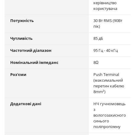
керівництво
користувача
Потужність
30 Вт RMS (90Вт
пік)
Чутливість
85 дБ
Частотний діапазон
95 Гц - 40 кГц
Номінальний імпеданс
8Ω
Роз'єми
Push Terminal
(максимальний
перетин кабелю
8mm²)
Додаткові дані
НЧ гучномовець
з
вологозахисного
синього
поліпропілену