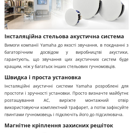
Інсталяційна стельова акустична система
Вимоги компанії Yamaha до якості звучання, в поєднанні з
багаторічним досвідом у виробництві акустики,
гарантують, що звучання цих акустичних систем буде
кращим, ніж у багатьох інших стельових гучномовців.
Швидка і проста установка
Інсталяційні акустичні системи Yamaha розроблені для
простоти і зручності установки. Просто визначте майбутнє
розташування АС, виріжте монтажний отвір
використовуючи комплектний трафарет, а потім зафіксуйте
гвинтами гучномовець і підключіть його до підсилювача.
Магнітне кріплення захисних решіток