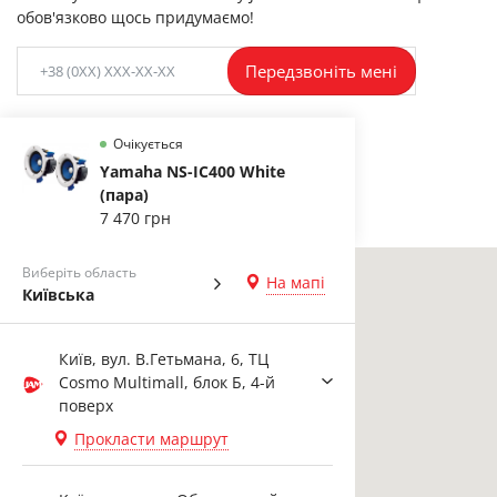
обов'язково щось придумаємо!
Передзвоніть мені
Очікується
Yamaha NS-IC400 White
(пара)
7 470 грн
Виберіть область
На мапі
Київська
Київ, вул. В.Гетьмана, 6, ТЦ
Cosmo Multimall, блок Б, 4-й
поверх
Прокласти маршрут