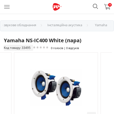
0
не звукове обладнання
Інсталяційна акустика
Yamaha
Yamaha NS-IC400 White (пара)
Код товару: 33495
0 голосів | 0 відгуків