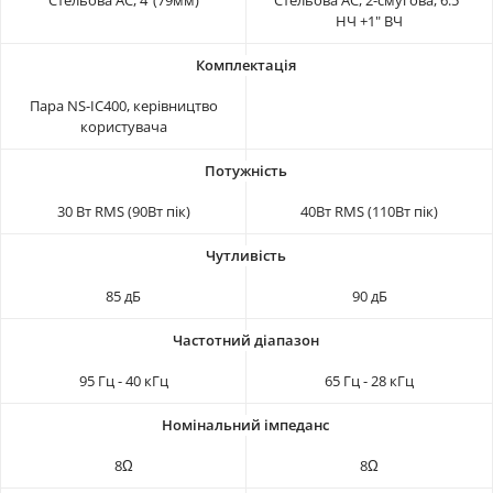
НЧ +1" ВЧ
Пара NS-IC400, керівництво
користувача
30 Вт RMS (90Вт пік)
40Вт RMS (110Вт пік)
85 дБ
90 дБ
95 Гц - 40 кГц
65 Гц - 28 кГц
8Ω
8Ω