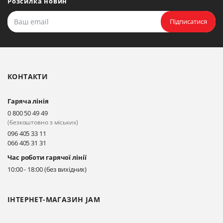
Розсилка новин
Прокласти маршрут
Підписатися
Біла Церква, бульвар
Олександрійський, 82 (вул.
Чорновола)
КОНТАКТИ
Прокласти маршрут
Гаряча лінія
Київ, вул. Драгоманова 31-д
0 800 50 49 49
Прокласти маршрут
(безкоштовно з міських)
096 405 33 11
066 405 31 31
Київ, вул. Драгоманова 31-д
Час роботи гарячої лінії
Прокласти маршрут
10:00 - 18:00 (без вихідних)
ІНТЕРНЕТ-МАГАЗИН JAM