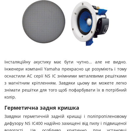
Інсталяційну акустику має бути чутно... але не видно.
Інженери компанії Yamaha прекрасно це розуміють і тому
оснастили АС серії NS IC знімними металевими решітками
з магнітним кріпленням. Завдяки цьому ви можете легко
знімати решітки для того щоб пофарбувати їх в потрібний
колір.
Герметична задня кришка
Завдяки герметичній задній кришці і поліпропіленовому
дифузору NS IC400 надійно захищені від пилу і підвищеної
вологості. Це особливо критично при установці