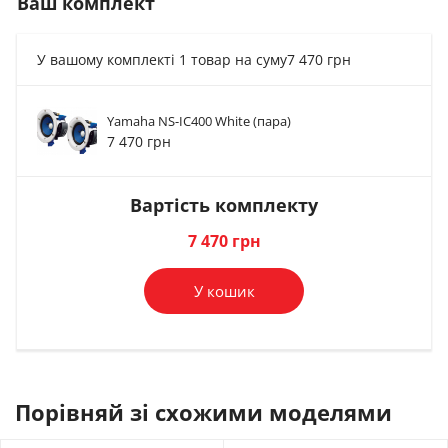
Ваш комплект
У вашому комплекті 1 товар на суму
7 470 грн
Yamaha NS-IC400 White (пара)
Кабель Soundking
Підсилювач
Кабель Soundking
Підсилювач
7 470 грн
потужності Yamaha...
GB104
потужності Yamaha...
GB103
31 119 грн
72 грн
23 928 грн
39 грн
Вартість комплекту
В комплект
В комплект
В комплект
В комплект
7 470 грн
У кошик
Порівняй зі схожими моделями