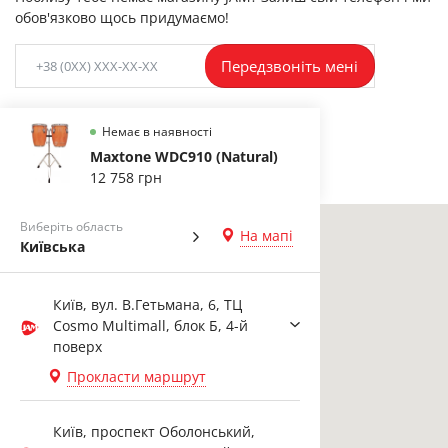
обов'язково щось придумаємо!
Передзвоніть мені
Немає в наявності
Maxtone WDC910 (Natural)
12 758 грн
Виберіть область
На мапі
Київська
Київ, вул. В.Гетьмана, 6, ТЦ
Cosmo Multimall, блок Б, 4-й
поверх
Прокласти маршрут
Київ, проспект Оболонський,