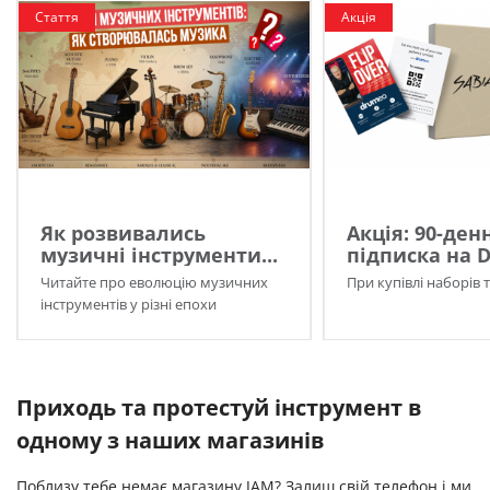
Стаття
Акція
Як розвивались
Акція: 90-ден
музичні інструменти...
підписка на 
Читайте про еволюцію музичних
При купівлі наборів 
інструментів у різні епохи
Приходь та протестуй інструмент в
одному з наших магазинів
Поблизу тебе немає магазину JAM? Залиш свій телефон і ми