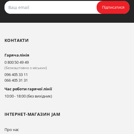
Прокласти маршрут
Підписатися
Біла Церква, бульвар
Олександрійський, 82 (вул.
Чорновола)
КОНТАКТИ
Прокласти маршрут
Гаряча лінія
Київ, вул. Драгоманова 31-д
0 800 50 49 49
Прокласти маршрут
(безкоштовно з міських)
096 405 33 11
066 405 31 31
Київ, вул. Драгоманова 31-д
Час роботи гарячої лінії
Прокласти маршрут
10:00 - 18:00 (без вихідних)
ІНТЕРНЕТ-МАГАЗИН JAM
Про нас