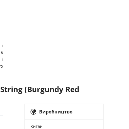
 і
ав
 і
го
String (Burgundy Red
Виробництво
Китай