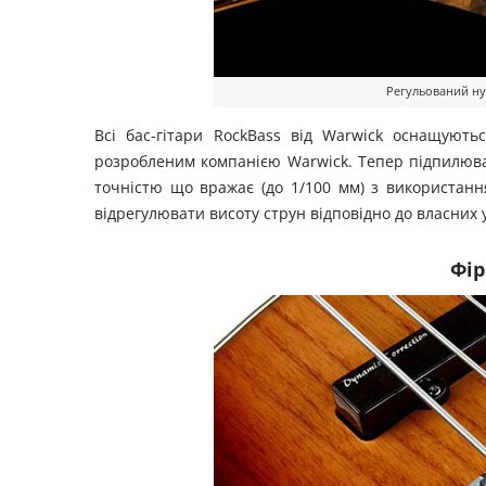
Регульований нул
Всі бас-гітари RockBass від Warwick оснащуютьс
розробленим компанією Warwick. Тепер підпилюв
точністю що вражає (до 1/100 мм) з використанн
відрегулювати висоту струн відповідно до власних 
Фі