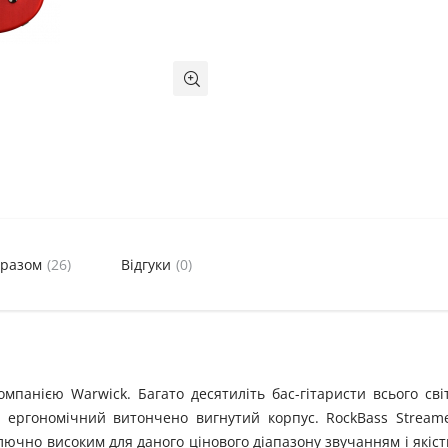
 разом
(26)
Відгуки
(0)
панією Warwick. Багато десятиліть бас-гітаристи всього сві
 ергономічний витончено вигнутий корпус. RockBass Stream
ключно високим для даного цінового діапазону звучанням і якіс