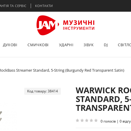
АНТІЯ ТА СЕРВІС
КОНТАКТИ
ДУХОВІ
СМИЧКОВІ
УДАРНІ
ЗВУК
DJ
СВІТЛ
RockBass Streamer Standard, 5-String (Burgundy Red Transparent Satin)
WARWICK RO
Код товару: 38414
STANDARD, 5
TRANSPARENT
0 голосів | 0 відгу