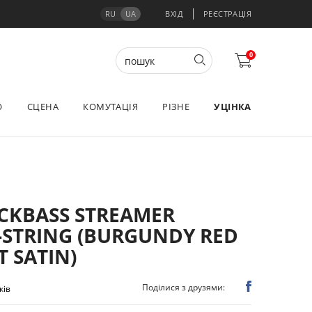
RU
UA
ВХІД
РЕЄСТРАЦІЯ
0
О
СЦЕНА
КОМУТАЦІЯ
РІЗНЕ
УЦІНКА
CKBASS STREAMER
-STRING (BURGUNDY RED
 SATIN)
Поділися з друзями:
ків