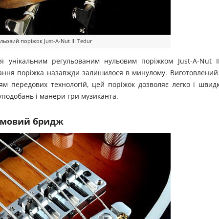
ьовий поріжок Just-A-Nut III Tedur
я унікальним регульованим нульовим поріжком Just-A-Nut II
ання поріжка назавжди залишилося в минулому. Виготовлений
ям передових технологій, цей поріжок дозволяє легко і швид
уподобань і манери гри музиканта.
рмовий бридж