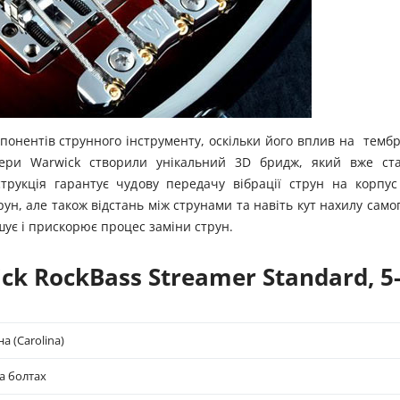
понентів струнного інструменту, оскільки його вплив на тембр
нери Warwick створили унікальний 3D бридж, який вже ст
рукція гарантує чудову передачу вібрації струн на корпус
рун, але також відстань між струнами та навіть кут нахилу само
шує і прискорює процес заміни струн.
 RockBass Streamer Standard, 5-
а (Carolina)
а болтах