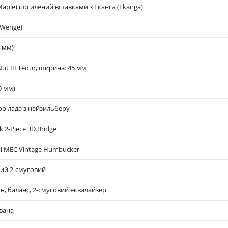
Maple) посилений вставками з Еканга (Ekanga)
(Wenge)
4 мм)
Nut III Tedur, ширина: 45 мм
0 мм)
bo лада з нейзильберу
 2-Piece 3D Bridge
і MEC Vintage Humbucker
ий 2-смуговий
ть, баланс, 2-смуговий еквалайзер
вана