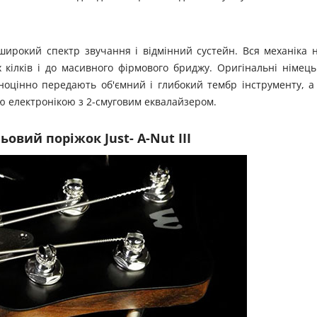
широкий спектр звучання і відмінний сустейн. Вся механіка 
х кілків і до масивного фірмового бриджу. Оригінальні німець
ноцінно передають об'ємний і глибокий тембр інструменту, а
ю електронікою з 2-смуговим еквалайзером.
овий поріжок Just- A-Nut III