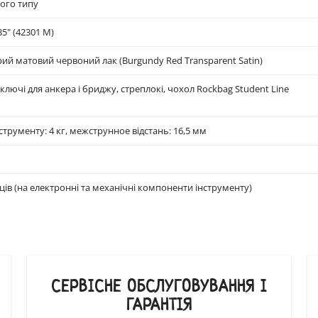
ого типу
35" (42301 М)
ий матовий червоний лак (Burgundy Red Transparent Satin)
 ключі для анкера і бриджу, стреплокі, чохол Rockbag Student Line
нструменту: 4 кг, межструнное відстань: 16,5 мм
яців (на електронні та механічні компоненти інструменту)
СЕРВІСНЕ ОБСЛУГОВУВАННЯ І
ГАРАНТІЯ