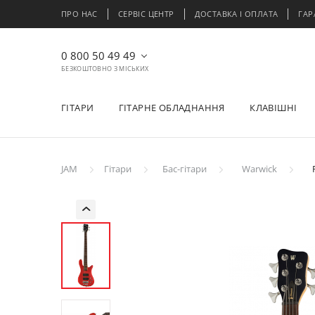
ПРО НАС
СЕРВІС ЦЕНТР
ДОСТАВКА І ОПЛАТА
ГАР
0 800 50 49 49
БЕЗКОШТОВНО З МІСЬКИХ
ГІТАРИ
ГІТАРНЕ ОБЛАДНАННЯ
КЛАВІШНІ
JAM
Гітари
Бас-гітари
Warwick