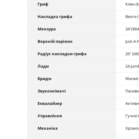
Гриф
Клен (
Накладка грифа
Венге 
Мензура
34"(86
Верхній поріжок
Just-A-
Радіус накладки грифа
26" (66
Лади
24 Jum
Бридж
Warwick
Звукознімачі
Пасивн
Еквалайзер
Активн
Управління
Гучніс
Механіка
Хромо