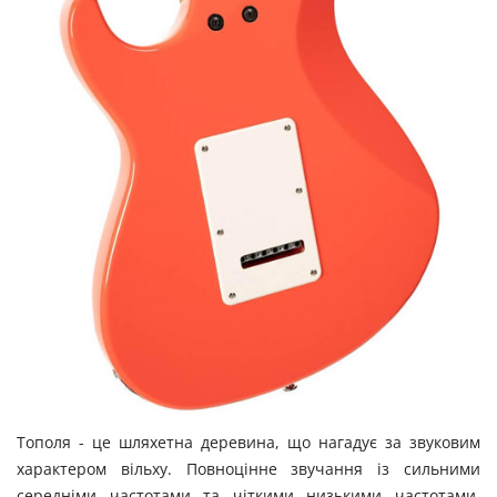
Тополя - це шляхетна деревина, що нагадує за звуковим
характером вільху. Повноцінне звучання із сильними
середніми частотами та чіткими низькими частотами,