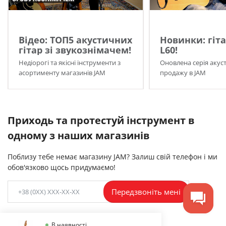
Відео: ТОП5 акустичних
Новинки: гіта
гітар зі звукознімачем!
L60!
Недіорогі та якісні інструменти з
Оновлена серія акуст
асортименту магазинів JAM
продажу в JAM
Приходь та протестуй інструмент в
одному з наших магазинів
Поблизу тебе немає магазину JAM? Залиш свій телефон і ми
обов'язково щось придумаємо!
Передзвоніть мені
В наявності