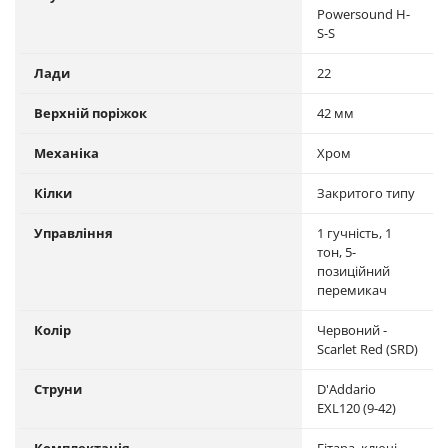
Powersound H-
S-S
Лади
22
Верхній поріжок
42 мм
Механіка
Хром
Кілки
Закритого типу
Управління
1 гучність, 1
тон, 5-
позиційний
перемикач
Колір
Червоний -
Scarlet Red (SRD)
Струни
D'Addario
EXL120 (9-42)