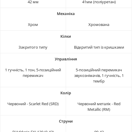
42 мм
41мм (поліуретан)
Хром
Хромована
Закритого типу
Відкритий тип із кришками
1 гучність, 1 тон, 5-позиційний
5-позиційний перемикач
перемикач
звукознімачів, 1 гучність, 1
тембр
Червоний - Scarlet Red (SRD)
Червоний металік - Red
Metallic (RM)
D'Addario EXL120 (9-42)
09-42