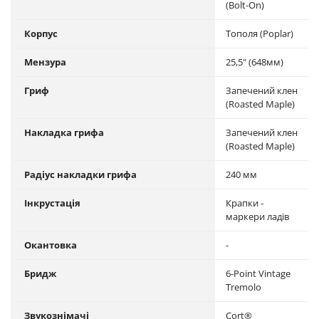
(Bolt-On)
Корпус
Тополя (Poplar)
Мензура
25,5" (648мм)
Гриф
Запечений клен
(Roasted Maple)
Накладка грифа
Запечений клен
(Roasted Maple)
Радіус накладки грифа
240 мм
Інкрустація
Крапки -
маркери ладів
Окантовка
-
Бридж
6-Point Vintage
Tremolo
Звукознімачі
Cort®