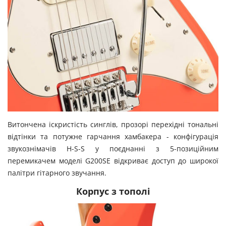
Витончена іскристість синглів, прозорі перехідні тональні
відтінки та потужне гарчання хамбакера - конфігурація
звукознімачів H-S-S у поєднанні з 5-позиційним
перемикачем моделі G200SE відкриває доступ до широкої
палітри гітарного звучання.
Корпус з тополі