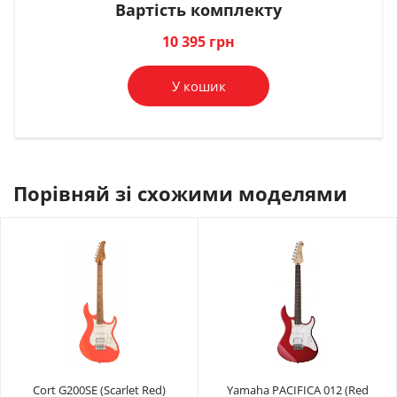
Вартість комплекту
В комплект
В комплект
В комплект
В комплект
В комплект
В комплект
В комплект
В комплект
В комплект
В комплект
В комплект
В комплект
В комплект
В комплект
В комплект
В комплект
В комплект
В комплект
10 395 грн
У кошик
Порівняй зі схожими моделями
Cort G200SE (Scarlet Red)
Yamaha PACIFICA 012 (Red