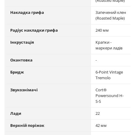
(Roasted Maple)
Накладка грифа
Запечений клен
(Roasted Maple)
Радіус накладки грифа
240 мм
Інкрустація
Крапки -
маркери ладів
Окантовка
-
Бридж
6-Point Vintage
Tremolo
Звукознімачі
Cort®
Powersound H-
S-S
Лади
22
Верхній поріжок
42 мм