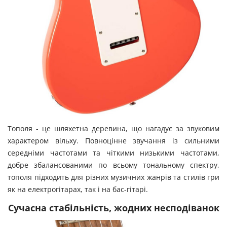
Тополя - це шляхетна деревина, що нагадує за звуковим
характером вільху. Повноцінне звучання із сильними
середніми частотами та чіткими низькими частотами,
добре збалансованими по всьому тональному спектру,
тополя підходить для різних музичних жанрів та стилів гри
як на електрогітарах, так і на бас-гітарі.
Сучасна стабільність, жодних несподіванок