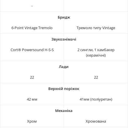
-
6-Point Vintage Tremolo
Тремоло типу Vintage
Cort® Powersound H-S-S
2 сингли, 1 хамбакер
(керамічні)
22
22
42 мм
41мм (поліуретан)
Хром
Хромована