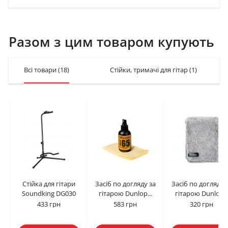
Разом з цим товаром купують
Всі товари
(18)
Стійки, тримачі для гітар
(1)
Стійка для гітари
Засіб по догляду за
Засіб по догляду 
Soundking DG030
гітарою Dunlop...
гітарою Dunlop..
433 грн
583 грн
320 грн