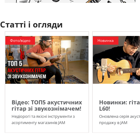
Статті і огляди
Фото/відео
Новинка
Відео: ТОП5 акустичних
Новинки: гіта
гітар зі звукознімачем!
L60!
Недіорогі та якісні інструменти з
Оновлена серія акуст
асортименту магазинів JAM
продажу в JAM