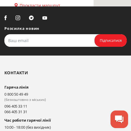
Прокласти маршрут
Біла Церква, вул. Ярослава
Мудрого, 20, офіс 108
Розсилка новин
Прокласти маршрут
Підписатися
Біла Церква, бульвар
Олександрійський, 82 (вул.
Чорновола)
КОНТАКТИ
Прокласти маршрут
Гаряча лінія
Київ, вул. Драгоманова 31-д
0 800 50 49 49
Прокласти маршрут
(безкоштовно з міських)
096 405 33 11
066 405 31 31
Київ, вул. Драгоманова 31-д
Час роботи гарячої лінії
Прокласти маршрут
10:00 - 18:00 (без вихідних)