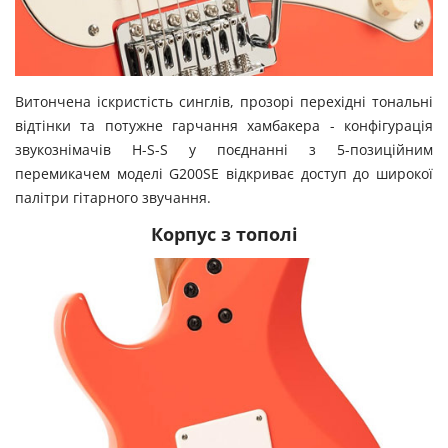
Витончена іскристість синглів, прозорі перехідні тональні
відтінки та потужне гарчання хамбакера - конфігурація
звукознімачів H-S-S у поєднанні з 5-позиційним
перемикачем моделі G200SE відкриває доступ до широкої
палітри гітарного звучання.
Корпус з тополі