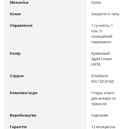
Механіка
Хром
Кілки
Закритого типу
Управління
1 гучність, 1
тон, 5-
позиційний
перемикач
Колір
Кремовий -
Aged Cream
(ACR)
Струни
D'Addario
EXL120 (9-42)
Комплектація
Гітара, ключі
для анкера та
тремоло
Виробництво
Індонезія
Гарантія
12 місяців (на