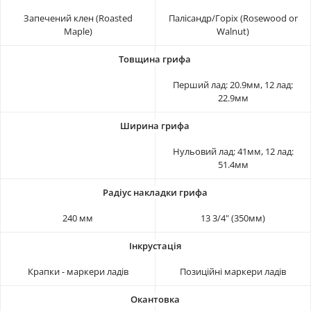
Запечений клен (Roasted
Палісандр/Горіх (Rosewood or
Maple)
Walnut)
Перший лад: 20.9мм, 12 лад:
22.9мм
Нульовий лад: 41мм, 12 лад:
51.4мм
240 мм
13 3/4" (350мм)
Крапки - маркери ладів
Позиційні маркери ладів