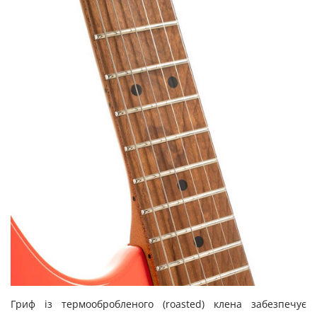
Гриф із термообробленого (roasted) клена забезпечує