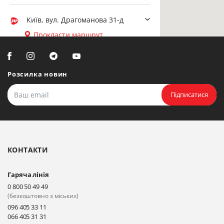
Київ, вул. Драгоманова 31-д
Прокласти маршрут
Біла Церква, вул. Ярослава
Мудрого, 20, офіс 108
Розсилка новин
Прокласти маршрут
Підписатися
Біла Церква, бульвар
Олександрійський, 82 (вул.
Чорновола)
КОНТАКТИ
Прокласти маршрут
Гаряча лінія
Київ, вул. Драгоманова 31-д
0 800 50 49 49
Прокласти маршрут
(безкоштовно з міських)
096 405 33 11
066 405 31 31
Київ, вул. Драгоманова 31-д