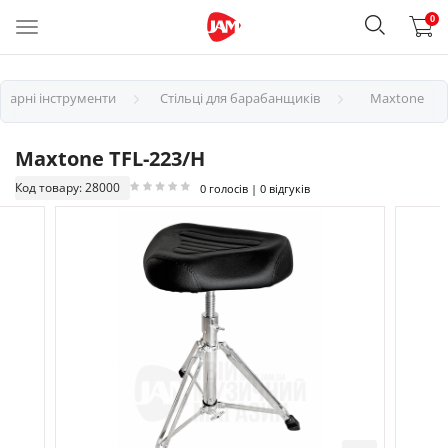
0
Ударні інструменти
Стільці для барабанщиків
Maxtone
Maxtone TFL-223/H
Код товару: 28000
0 голосів | 0 відгуків